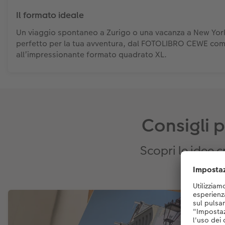
Il formato ideale
Un viaggio spontaneo a Zurigo o una vacanza a New York
perfetto per la tua avventura, dal FOTOLIBRO CEWE co
all’impressionante formato quadrato XL.
Consigli p
Scopri le idee 