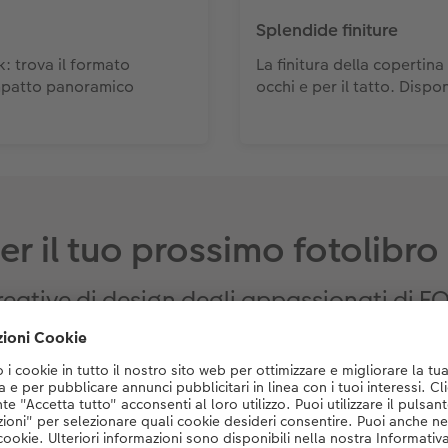
Splendide finiture
: trova il formato
La finitura della copertina
mpatto panoramico
occhi e per il tatto. Dispo
er il tuo prossimo fotolibro
creative di design degli appassionati d