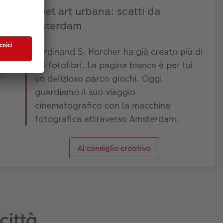
Street art urbana: scatti da
Amsterdam
Ferdinand S. Horcher ha già creato più di
60 fotolibri. La pagina bianca è per lui
un delizioso parco giochi. Oggi
guardiamo il suo viaggio
cinematografico con la macchina
fotografica attraverso Amsterdam.
Al consiglio creativo
città