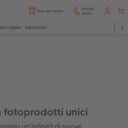
Servizio
Stato dell’ordine
clienti
dee regalo
Ispirazioni
n fotoprodotti unici
niamo un’infinità di nuove