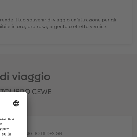
 rende il tuo souvenir di viaggio un’attrazione per gli
nibile in oro, oro rosa, argento o effetto vernice.
 di viaggio
i FOTOLIBRO CEWE
CONSIGLIO DI DESIGN