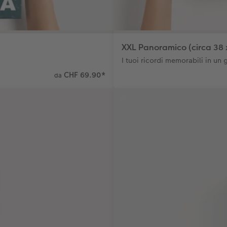
XXL Panoramico (circa 38 
I tuoi ricordi memorabili in un
CHF 69.90
*
da