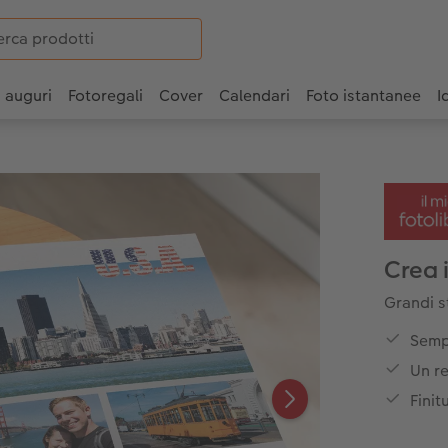
i auguri
Fotoregali
Cover
Calendari
Foto istantanee
I
Crea 
Grandi s
Semp
Un re
Finit