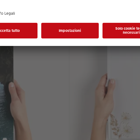
Un formato compatto e moderno 
CHF 58.90
*
da