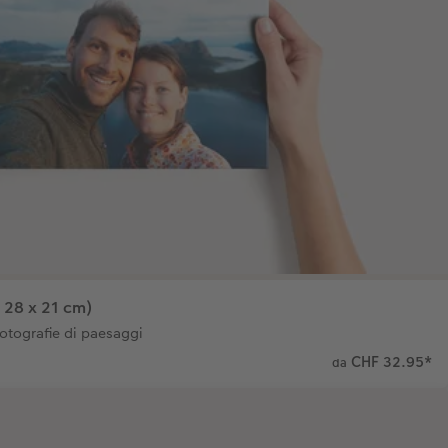
 28 x 21 cm)
fotografie di paesaggi
CHF 32.95
*
da