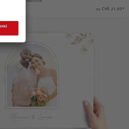
per la tua creatività
CHF 21.95
*
da