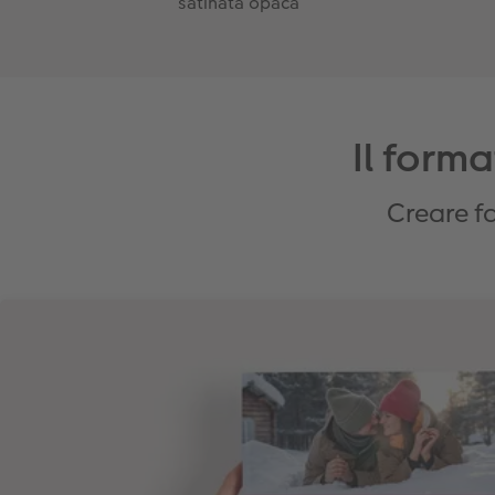
satinata opaca
Il forma
Creare f