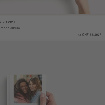
x 29 cm)
 grande album
CHF 88.90
*
da