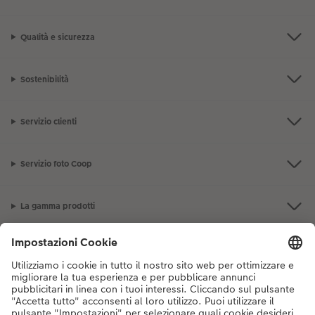
Qualità e sicurezza
Sostenibilità
Servizio clienti
Servizio foto Coop
La gamma prodotti
I nostri consigli
Se hai domande sui prodotti o sull'ordine, non esitare a contattarci dal
lunedì alla domenica dalle 9:00 alle 20:00 (esclusi i giorni festivi) al
numero di telefono
044 499 10 38
dal lunedì alla domenica, dalle 9:00 alle