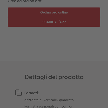
Crea ed ordina ora:
Coffeetable Book «Art Collection»
Mosaico
Barattolo per croccantini con foto
Accessori
Consigli decorazione murale
Novità
Accessori
Dettagli del prodotto
Formati:
orizzontale, verticale, quadrato
Formati selezionati con cornici