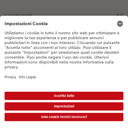
I nostri consigli
Se hai domande sui prodotti o sull'ordine, non esitare a contattarci dal
lunedì alla domenica dalle 9:00 alle 20:00 (esclusi i giorni festivi) al
numero di telefono
044 499 10 38
dal lunedì alla domenica, dalle 9:00 alle
20:00 (festività escluse)
DE
|
FR
|
IT
* I prezzi si intendono IVA inclusa, escl. spese di spedizione come da
listino prezzi.
Il
prodotto mostrato potrebbe avere un prezzo più alto.
|
Termini e condizioni
|
Privacy
|
Info legali