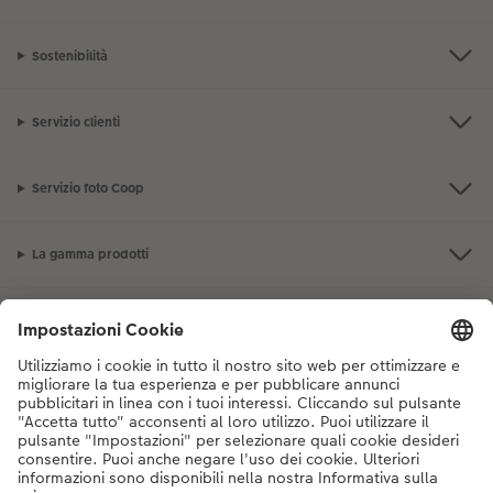
Sostenibilità
Servizio clienti
Servizio foto Coop
La gamma prodotti
I nostri consigli
Se hai domande sui prodotti o sull'ordine, non esitare a contattarci dal
lunedì alla domenica dalle 9:00 alle 20:00 (esclusi i giorni festivi) al
numero di telefono
044 499 10 38
dal lunedì alla domenica, dalle 9:00 alle
20:00 (festività escluse)
DE
|
FR
|
IT