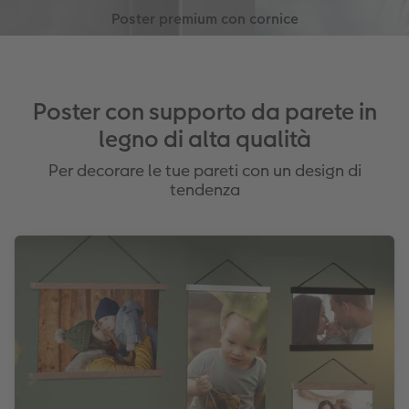
Disponibile con o senza passepartout
Variante telaio versatile ed economica
Colori: nero, argento, rame, oro
Plastica di alta qualità leggermente
lucida
Senza passepartout
Colori: nero, bianco
Poster con supporto da parete in
legno di alta qualità
Per decorare le tue pareti con un design di
tendenza