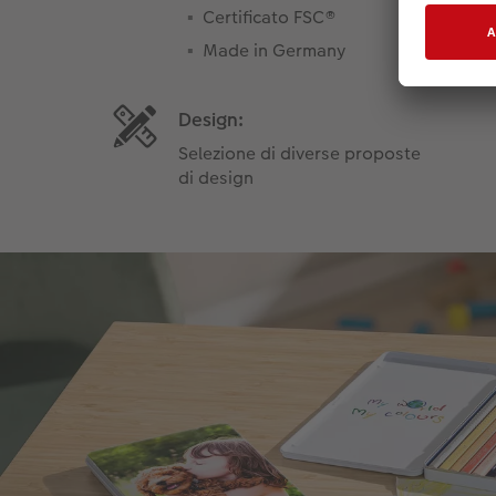
Certificato FSC®
Made in Germany
Design:
Selezione di diverse proposte
di design