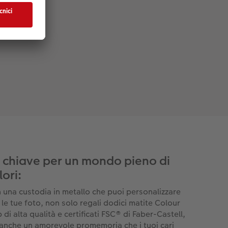
 chiave per un mondo pieno di
lori:
 una custodia in metallo che puoi personalizzare
 le tue foto, non solo regali dodici matite Colour
 di alta qualità e certificati FSC® di Faber-Castell,
anche un amorevole promemoria che i tuoi cari