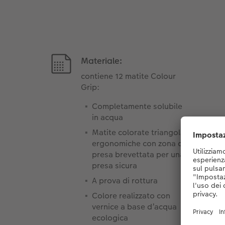
Materiale:
contiene 12 matite Colour
Grip:
Completamente solubile
in acqua
Matite colorate triangolari
ergonomiche con zona di
presa brevettata per una
presa sicura
A prova di rottura
Colore realizzato con
vernice a base d’acqua
ecologica