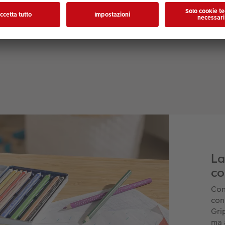
La
co
Con
con
Grip
ma 