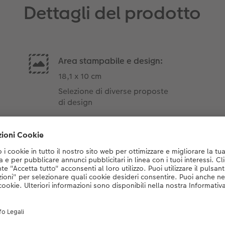
Dettagli del prodotto
Area stampabile e design:
18,1 x 10 cm
Selezione di diverse proposte
di design