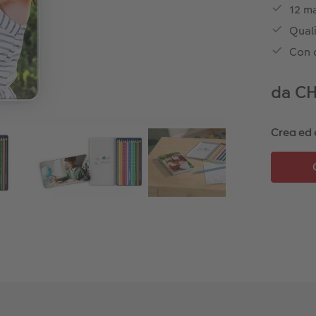
12 ma
Qual
Con d
da CH
Crea ed 