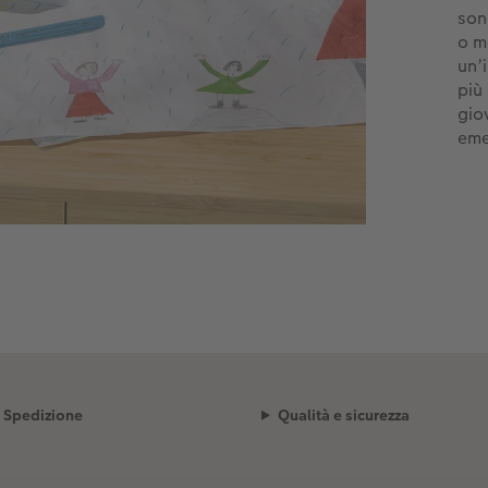
son
o m
un’
più
giov
eme
Spedizione
Qualità e sicurezza