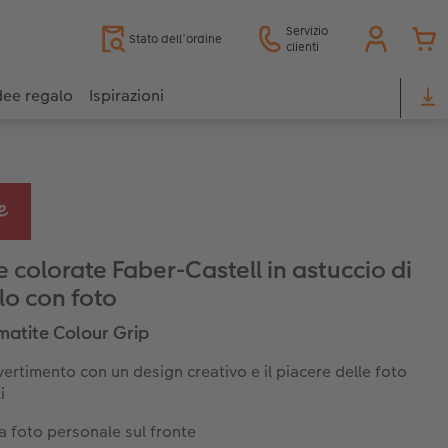
Servizio
Stato dell’ordine
clienti
dee regalo
Ispirazioni
e colorate Faber-Castell in astuccio di
lo con foto
matite Colour Grip
vertimento con un design creativo e il piacere delle foto
i
a foto personale sul fronte