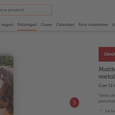
i auguri
Fotoregali
Cover
Calendari
Foto istantanee
I
Matit
metal
Con 12 
Tanto di
personal
La tu