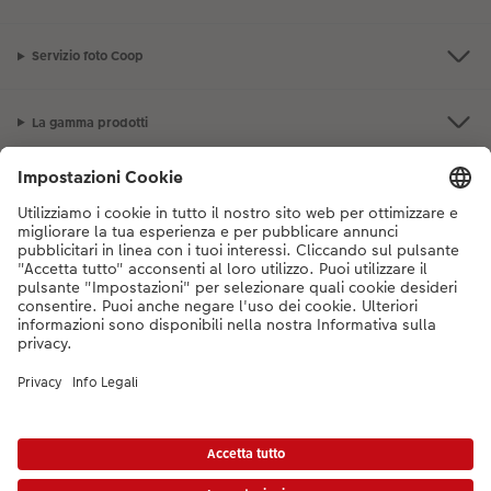
Servizio foto Coop
La gamma prodotti
I nostri consigli
Se hai domande sui prodotti o sull'ordine, non esitare a contattarci dal
lunedì alla domenica dalle 9:00 alle 20:00 (esclusi i giorni festivi) al
numero di telefono
044 499 10 38
dal lunedì alla domenica, dalle 9:00 alle
20:00 (festività escluse)
DE
|
FR
|
IT
* I prezzi si intendono IVA inclusa, escl. spese di spedizione come da
listino prezzi.
Il
prodotto mostrato potrebbe avere un prezzo più alto.
|
Termini e condizioni
|
Privacy
|
Info legali