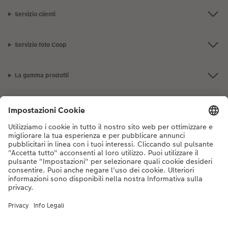
Servizio clienti
Servizio foto Coop
La gamma prodotti
I nostri consigli
Se hai domande sui prodotti o sull'ordine, non esitare a contattarci dal
lunedì alla domenica dalle 9:00 alle 20:00 (esclusi i giorni festivi) al
numero di telefono
044 499 10 38
dal lunedì alla domenica, dalle 9:00 alle
20:00 (festività escluse)
DE
|
FR
|
IT
* I prezzi si intendono IVA inclusa, escl. spese di spedizione come da
listino prezzi.
Il