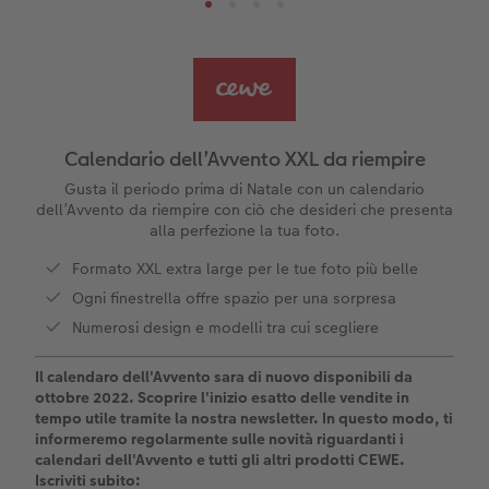
Pagina panoramica
Stampe piccole
Supporto in legno per poster
Inviti
Decorazioni
Frame Case
Agende
Serie di foto istantanee
per gli amanti degli animali
Consigli fotografici
ee
Custodia personalizzata
Nature Prints
Poster con mappa
Altre occasioni
Giochi
Cover in silicone
Calendari da parete con design
Cartoline fotografiche istantanee
per il compleanno
Matrimonio
Tasca interna
Poster premium
Collage fotografico
Biglietti pieghevoli
Scuola e ufficio
Cover rigide
Calendario da parete A4
Set di foto istantanee
Regali per la festa della mamma
Annuario
Calendario dell’Avvento XXL da riempire
FOTOLIBRO CEWE Kids
Set di foto
hexxas
Foto biglietti
Animali domestici
Cover in pelle
Calendario da parete A4 Panoramico
Collage di foto istantanee
Regali d’addio
Concorsi fotografici
Gusta il periodo prima di Natale con un calendario
dell’Avvento da riempire con ciò che desideri che presenta
alla perfezione la tua foto.
Copertina in pelle e lino
Foto adesivi
Plexiglas
Cartoline postali
Faber-Castell
Cover in legno
Calendario da parete A3
Foto mosaico istantanee
Fotoregali per Pasqua
Storie dei clienti
 & App
Formato XXL extra large per le tue foto più belle
Primi passi
Foto istantanee
Poster in alluminio
Cartoline singole con spedizione diretta
Stampe artistiche
Cover cellulare con tracolla
Calendario da tavolo quadrato
Fototessere biometriche
per gli sposi
Ogni finestrella offre spazio per una sorpresa
Numerosi design e modelli tra cui scegliere
Come ordinare
Fototessere
Foto su legno
Foto-box regalo
Con design
Accessori
Trova la filiale
per l’addio al nubilato
Il calendaro dell'Avvento sara di nuovo disponibili da
ottobre 2022. Scoprire l'inizio esatto delle vendite in
Esempi di clienti
Accessori
Poster Gallery
Idee regalo
tempo utile tramite la nostra newsletter. In questo modo, ti
informeremo regolarmente sulle novità riguardanti i
Storie dei clienti
Poster su forex
Buono regalo CEWE
calendari dell'Avvento e tutti gli altri prodotti CEWE.
Iscriviti subito: