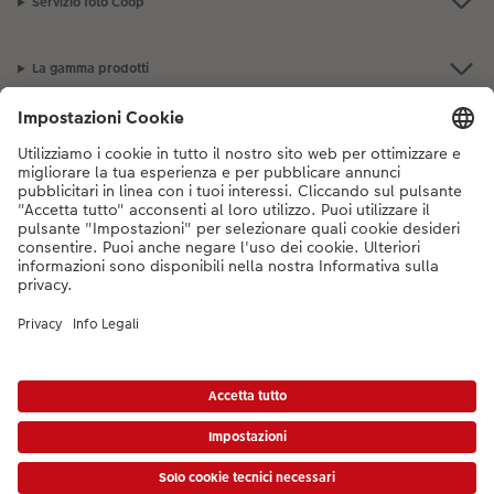
Servizio foto Coop
La gamma prodotti
I nostri consigli
Se hai domande sui prodotti o sull'ordine, non esitare a contattarci dal
lunedì alla domenica dalle 9:00 alle 20:00 (esclusi i giorni festivi) al
numero di telefono
044 499 10 38
dal lunedì alla domenica, dalle 9:00 alle
20:00 (festività escluse)
DE
|
FR
|
IT
* I prezzi si intendono IVA inclusa, escl. spese di spedizione come da
listino prezzi.
Il
prodotto mostrato potrebbe avere un prezzo più alto.
|
Termini e condizioni
|
Privacy
|
Info legali