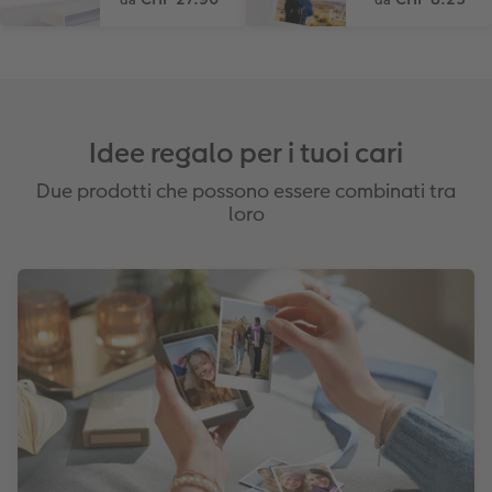
da
da
Coffeetable Book «Art Collection»
Mosaico
Barattolo per croccantini con foto
Accessori
Consigli decorazione murale
Novità
Accessori
Idee regalo per i tuoi cari
Due prodotti che possono essere combinati tra
loro