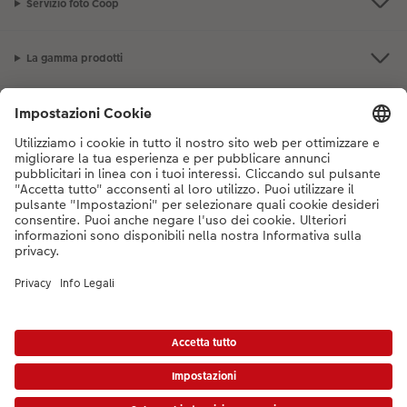
Servizio foto Coop
La gamma prodotti
I nostri consigli
Se hai domande sui prodotti o sull'ordine, non esitare a contattarci dal
lunedì alla domenica dalle 9:00 alle 20:00 (esclusi i giorni festivi) al
numero di telefono
044 499 10 38
dal lunedì alla domenica, dalle 9:00 alle
20:00 (festività escluse)
DE
|
FR
|
IT
* I prezzi si intendono IVA inclusa, escl. spese di spedizione come da
listino prezzi.
Il
prodotto mostrato potrebbe avere un prezzo più alto.
|
Termini e condizioni
|
Privacy
|
Info legali