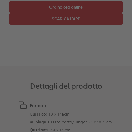
Coffeetable Book «Art Collection»
Mosaico
Barattolo per croccantini con foto
Accessori
Consigli decorazione murale
Novità
Accessori
Dettagli del prodotto
Formati:
Classico: 10 x 14ácm
XL piega su lato corto/lungo: 21 x 10,5 cm
Quadrato: 14 x 14 cm