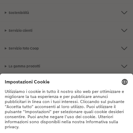
Sostenibilità
Servizio clienti
Servizio foto Coop
La gamma prodotti
I nostri consigli
Se hai domande sui prodotti o sull'ordine, non esitare a contattarci dal
lunedì alla domenica dalle 9:00 alle 20:00 (esclusi i giorni festivi) al
numero di telefono
044 499 10 38
dal lunedì alla domenica, dalle 9:00 alle
20:00 (festività escluse)
DE
|
FR
|
IT