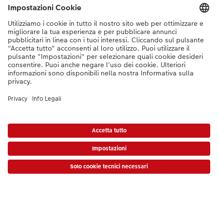
Servizio foto Coop
La gamma prodotti
I nostri consigli
Se hai domande sui prodotti o sull'ordine, non esitare a contattarci dal
lunedì alla domenica dalle 9:00 alle 20:00 (esclusi i giorni festivi) al
numero di telefono
044 499 10 38
dal lunedì alla domenica, dalle 9:00 alle
20:00 (festività escluse)
DE
|
FR
|
IT
* I prezzi si intendono IVA inclusa, escl. spese di spedizione come da
listino prezzi.
Il
prodotto mostrato potrebbe avere un prezzo più alto.
|
Termini e condizioni
|
Privacy
|
Info legali