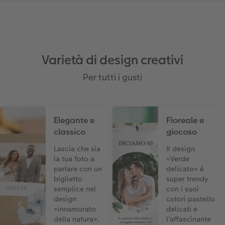
Accessori
Varietà di design creativi
Per tutti i gusti
Elegante e
Floreale e
classico
giocoso
Lascia che sia
Il design
la tua foto a
«Verde
parlare con un
delicato» è
biglietto
super trendy
semplice nel
con i suoi
design
colori pastello
«innamorato
delicati e
della natura».
l'affascinante