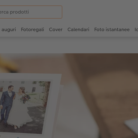
i auguri
Fotoregali
Cover
Calendari
Foto istantanee
I