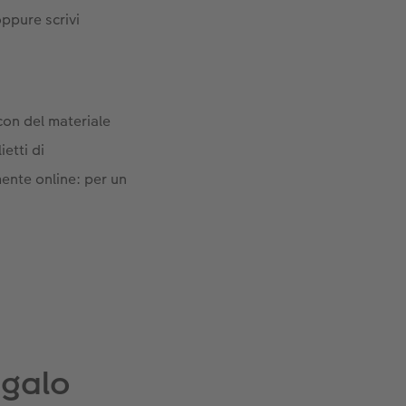
oppure scrivi
con del materiale
ietti di
ente online: per un
egalo