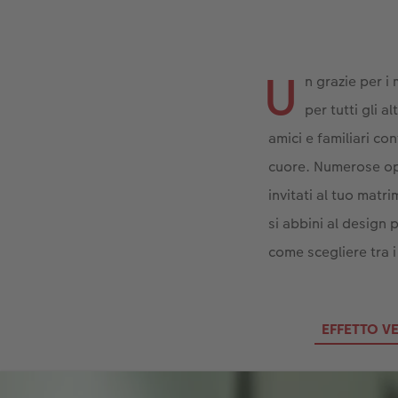
U
n grazie per i
per tutti gli a
amici e familiari co
cuore. Numerose op
invitati al tuo matri
si abbini al design
come scegliere tra i 