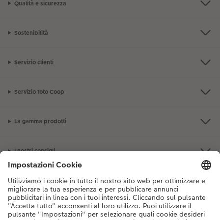
Qualità e sicurezza
Sostenibilità
Servizio clienti
Servizio foto Coop
La gamma prodotti
I nostri consigli
Se hai domande sui prodotti o sull'ordine, non esitare a contattarci dal
lunedì alla domenica dalle 9:00 alle 20:00 (esclusi i giorni festivi) al
numero di telefono
044 499 10 38
dal lunedì alla domenica, dalle 9:00 alle
20:00 (festività escluse)