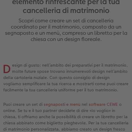
elemento rinfrescante per la tua
ee
Custodia personalizzata
Nature Prints
Poster con mappa
Altre occasioni
Giochi
Cover in silicone
Calendari da parete con design
Cartoline fotografiche istantanee
per il compleanno
Matrimonio
cancelleria di matrimonio
Tasca interna
Poster premium
Collage fotografico
Biglietti pieghevoli
Scuola e ufficio
Cover rigide
Calendario da parete A4
Set di foto istantanee
Regali per la festa della mamma
Annuario
Scopri come creare un set di cancelleria
coordinato per il matrimonio, composto da un
FOTOLIBRO CEWE Kids
Set di foto
hexxas
Foto biglietti
Animali domestici
Cover in pelle
Calendario da parete A4 Panoramico
Collage di foto istantanee
Regali d’addio
Concorsi fotografici
segnaposto e un menù, compreso un libretto per la
chiesa con un design floreale.
Copertina in pelle e lino
Foto adesivi
Plexiglas
Cartoline postali
Faber-Castell
Cover in legno
Calendario da parete A3
Foto mosaico istantanee
Fotoregali per Pasqua
Storie dei clienti
 & App
Primi passi
Foto istantanee
Poster in alluminio
Cartoline singole con spedizione diretta
Stampe artistiche
Cover cellulare con tracolla
Calendario da tavolo quadrato
Fototessere biometriche
per gli sposi
D
esign di gusto: nell’ambito dei preparativi per il matrimonio,
molte future spose trovano innumerevoli design nell’ambito
Come ordinare
Fototessere
Foto su legno
Foto-box regalo
Con design
Accessori
Trova la filiale
per l’addio al nubilato
della cartoleria nuziale. Con questo consiglio di design
vogliamo semplificare la tua ricerca e mostrarti come puoi creare
Esempi di clienti
Accessori
Poster Gallery
Idee regalo
facilmente la tua cancelleria uniforme per il tuo matrimonio.
Storie dei clienti
Poster su forex
Buono regalo CEWE
Puoi creare un set di
segnaposti e menù
nel
software CEWE
o
online. Se tu e il tuo partner decidete di dire «lo voglio» in
Coffeetable Book «Art Collection»
Mosaico
Barattolo per croccantini con foto
chiesa, ti offriamo anche la possibilità di creare un libretto per la
chiesa abbinato come biglietto pieghevole. Per la tua cancelleria
di matrimonio personalizzata, abbiamo creato un design fresco
Accessori
Consigli decorazione murale
Novità