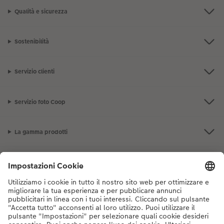
Qualità e sicurezza
Accessori
Sostenibilità
Servizio clienti
Servizio foto Coop
La gamma prodotti
I nostri consigli
Se hai domande sui prodotti o sull'ordine, non esitare a contattarci dal
lunedì alla domenica dalle 9:00 alle 20:00 (esclusi i giorni festivi) al
numero di telefono
044 499 10 38
dal lunedì alla domenica, dalle 9:00 alle
20:00 (festività escluse)