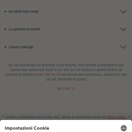
Servizio foto Coop
La gamma prodotti
I nostri consigli
Se hai domande sui prodotti o sull'ordine, non esitare a contattarci dal
lunedì alla domenica dalle 9:00 alle 20:00 (esclusi i giorni festivi) al
numero di telefono
044 499 10 38
dal lunedì alla domenica, dalle 9:00 alle
20:00 (festività escluse)
DE
|
FR
|
IT
* I prezzi si intendono IVA inclusa, escl. spese di spedizione come da
listino prezzi.
Il
prodotto mostrato potrebbe avere un prezzo più alto.
|
Termini e condizioni
|
Privacy
|
Info legali