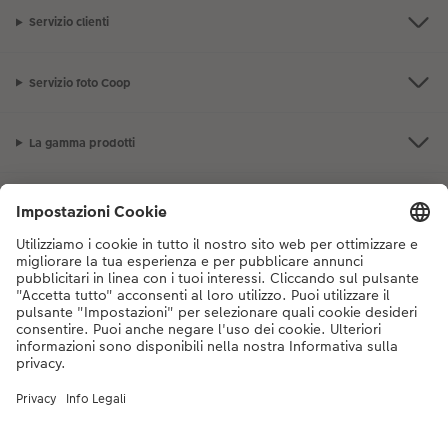
Servizio clienti
Servizio foto Coop
La gamma prodotti
I nostri consigli
Se hai domande sui prodotti o sull'ordine, non esitare a contattarci dal
lunedì alla domenica dalle 9:00 alle 20:00 (esclusi i giorni festivi) al
numero di telefono
044 499 10 38
dal lunedì alla domenica, dalle 9:00 alle
20:00 (festività escluse)
DE
|
FR
|
IT
* I prezzi si intendono IVA inclusa, escl. spese di spedizione come da
listino prezzi.
Il