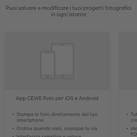
Puoi salvare e modificare i tuoi progetti fotografici
in ogni istante
App CEWE Foto per iOS e Android
Stampa le foto direttamente dal tuo
Tut
smartphone
cr
Ordina quando vuoi, ovunque tu sia
Id
FO
Interfaccia semplice e veloce