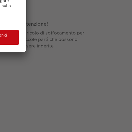
Attenzione!
Pericolo di soffocamento per
piccole parti che possono
essere ingerite