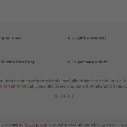
Spedizione
Qualità e sicurezza
Servizio foto Coop
La gamma prodotti
e, non esitare a contattarci dal lunedì alla domenica dalle 9:00 alle 2
044 499 10 38
dal lunedì alla domenica, dalle 9:00 alle 20:00 (festiv
DE
|
FR
|
IT
dizione come da
listino prezzi.
Il prodotto mostrato potrebbe avere un prezz