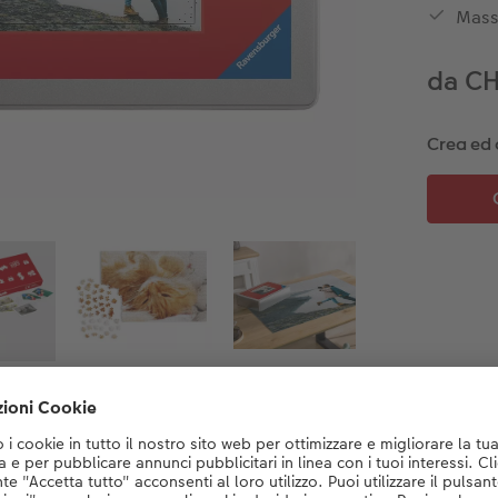
Mass
da C
Crea ed 
Dettagli del prodotto