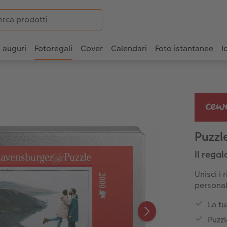
i auguri
Fotoregali
Cover
Calendari
Foto istantanee
I
Puzzl
Il regal
Unisci i
personal
La tu
Puzzl