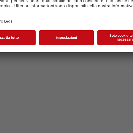
Materiale:
Puzzle originale Ravensburger
di alta qualità