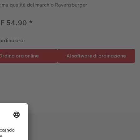
ima qualità del marchio Ravensburger
HF 54.90
*
ordina ora: