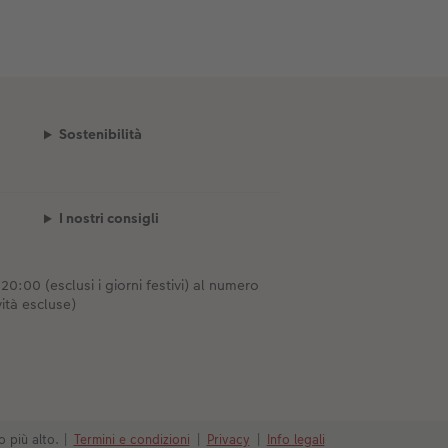
Sostenibilità
I nostri consigli
0:00 (esclusi i giorni festivi) al numero
ità escluse)
o più alto.
|
Termini e condizioni
|
Privacy
|
Info legali