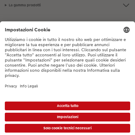
La gamma prodotti
I nostri consigli
Se hai domande sui prodotti o sull'ordine, non esitare a contattarci dal
lunedì alla domenica dalle 9:00 alle 20:00 (esclusi i giorni festivi) al
numero di telefono
044 499 10 38
dal lunedì alla domenica, dalle 9:00 alle
20:00 (festività escluse)
DE
|
FR
|
IT
* I prezzi si intendono IVA inclusa, escl. spese di spedizione come da
listino prezzi.
Il
prodotto mostrato potrebbe avere un prezzo più alto.
|
Termini e condizioni
|
Privacy
|
Info legali