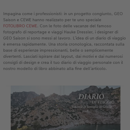
ee
Custodia personalizzata
Nature Prints
Poster con mappa
Altre occasioni
Giochi
Cover in silicone
Calendari da parete con design
Cartoline fotografiche istantanee
per il compleanno
Matrimonio
Impagina come i professionisti: in un progetto congiunto, GEO
Tasca interna
Poster premium
Collage fotografico
Biglietti pieghevoli
Scuola e ufficio
Cover rigide
Calendario da parete A4
Set di foto istantanee
Regali per la festa della mamma
Annuario
Saison e CEWE hanno realizzato per te uno speciale
FOTOLIBRO CEWE
. Con le foto delle vacanze del famoso
FOTOLIBRO CEWE Kids
Set di foto
hexxas
Foto biglietti
Animali domestici
Cover in pelle
Calendario da parete A4 Panoramico
Collage di foto istantanee
Regali d’addio
Concorsi fotografici
fotografo di reportage e viaggi Hauke Dressler, i designer di
GEO Saison si sono messi al lavoro. L’idea di un diario di viaggio
Copertina in pelle e lino
Foto adesivi
Plexiglas
Cartoline postali
Faber-Castell
Cover in legno
Calendario da parete A3
Foto mosaico istantanee
Fotoregali per Pasqua
Storie dei clienti
è emersa rapidamente. Una storia cronologica, raccontata sulla
 & App
base di esperienze impressionanti, belle o semplicemente
divertenti. Lasciati ispirare dal layout, dai motivi e dai numerosi
Primi passi
Foto istantanee
Poster in alluminio
Cartoline singole con spedizione diretta
Stampe artistiche
Cover cellulare con tracolla
Calendario da tavolo quadrato
Fototessere biometriche
per gli sposi
consigli di design e crea il tuo diario di viaggio personale con il
nostro modello di libro abbinato alla fine dell’articolo.
Come ordinare
Fototessere
Foto su legno
Foto-box regalo
Con design
Accessori
Trova la filiale
per l’addio al nubilato
Esempi di clienti
Accessori
Poster Gallery
Idee regalo
Storie dei clienti
Poster su forex
Buono regalo CEWE
Coffeetable Book «Art Collection»
Mosaico
Barattolo per croccantini con foto
Accessori
Consigli decorazione murale
Novità