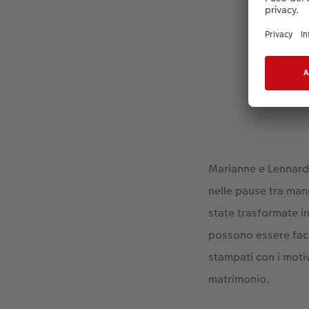
Ord
Marianne e Lennard v
nelle pause tra man
state trasformate in
possono essere faci
stampati con i motivi
matrimonio.