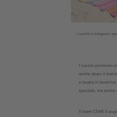
I cuscini si integrano p
I cuscini premium co
anche dopo il matri
e lavata in lavatric
speciale, ma anche 
Il team CEWE ti aug