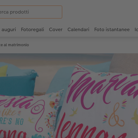
i auguri
Fotoregali
Cover
Calendari
Foto istantanee
I
te al matrimonio