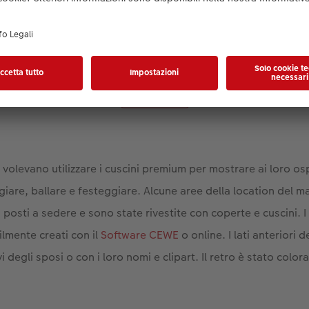
ina direttamente qui il tuo cuscino prem
Crea ora
olevano utilizzare i cuscini premium per mostrare ai loro ospi
giare, ballare e festeggiare. Alcune aree della location del 
 posti a sedere e sono state rivestite con coperte e cuscini. 
lmente creati con il
Software CEWE
o online. I lati anteriori d
 degli sposi o con i loro nomi e clipart. Il retro è stato colora