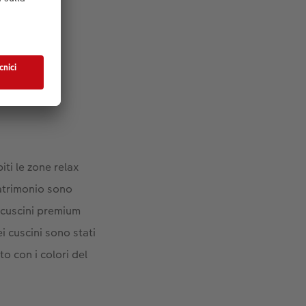
ium.
ti le zone relax
matrimonio sono
I cuscini premium
ei cuscini sono stati
to con i colori del