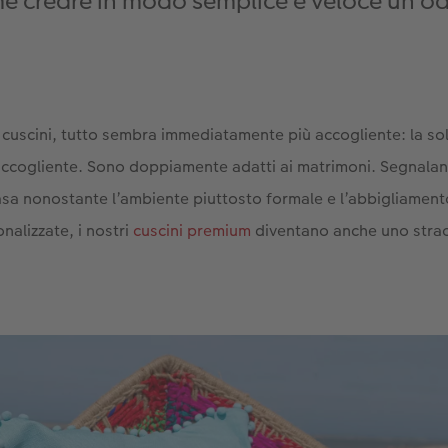
creare in modo semplice e veloce un’oasi
cuscini, tutto sembra immediatamente più accogliente: la sola
ccogliente. Sono doppiamente adatti ai matrimoni. Segnalano
asa nonostante l’ambiente piuttosto formale e l’abbigliamen
nalizzate, i nostri
cuscini premium
diventano anche uno stra