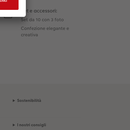
Set e accessori:
Set da 10 con 3 foto
Confezione elegante e
creativa
Sostenibilità
I nostri consigli