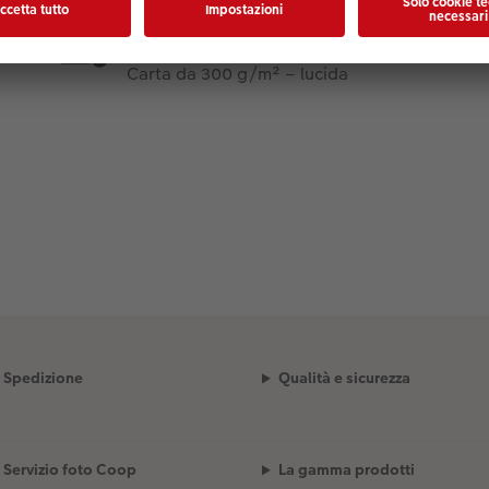
Qualità della carta:
Carta da 300 g/m² – lucida
Spedizione
Qualità e sicurezza
Servizio foto Coop
La gamma prodotti