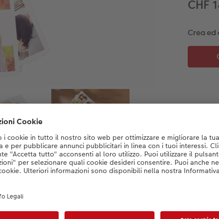
CHF 
Crea ed 
Dettagli del prodotto