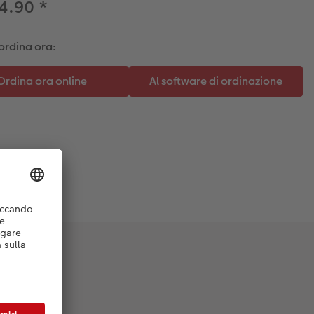
14.90
*
ordina ora: