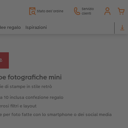
Servizio
Stato dell’ordine
clienti
dee regalo
Ispirazioni
e fotografiche mini
ie di stampe in stile retrò
a 10 inclusa confezione regalo
osi filtri e layout
e per foto fatte con lo smartphone o dei social media