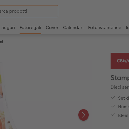
i auguri
Fotoregali
Cover
Calendari
Foto istantanee
I
ni
Stamp
Dieci ser
Set d
Numer
Ideal