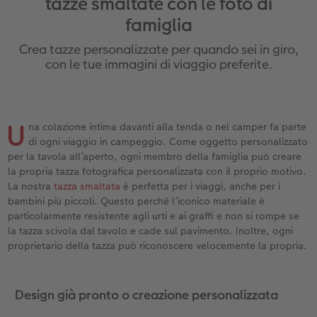
tazze smaltate con le foto di
ee
Custodia personalizzata
Nature Prints
Poster con mappa
Altre occasioni
Giochi
Cover in silicone
Calendari da parete con design
Cartoline fotografiche istantanee
per il compleanno
Matrimonio
famiglia
Tasca interna
Poster premium
Collage fotografico
Biglietti pieghevoli
Scuola e ufficio
Cover rigide
Calendario da parete A4
Set di foto istantanee
Regali per la festa della mamma
Annuario
Crea tazze personalizzate per quando sei in giro,
con le tue immagini di viaggio preferite.
FOTOLIBRO CEWE Kids
Set di foto
hexxas
Foto biglietti
Animali domestici
Cover in pelle
Calendario da parete A4 Panoramico
Collage di foto istantanee
Regali d’addio
Concorsi fotografici
Copertina in pelle e lino
Foto adesivi
Plexiglas
Cartoline postali
Faber-Castell
Cover in legno
Calendario da parete A3
Foto mosaico istantanee
Fotoregali per Pasqua
Storie dei clienti
 & App
U
na colazione intima davanti alla tenda o nel camper fa parte
Primi passi
Foto istantanee
Poster in alluminio
Cartoline singole con spedizione diretta
Stampe artistiche
Cover cellulare con tracolla
Calendario da tavolo quadrato
Fototessere biometriche
per gli sposi
di ogni viaggio in campeggio. Come oggetto personalizzato
per la tavola all’aperto, ogni membro della famiglia può creare
la propria tazza fotografica personalizzata con il proprio motivo.
Come ordinare
Fototessere
Foto su legno
Foto-box regalo
Con design
Accessori
Trova la filiale
per l’addio al nubilato
La nostra
tazza smaltata
è perfetta per i viaggi, anche per i
bambini più piccoli. Questo perché l’iconico materiale è
Esempi di clienti
Accessori
Poster Gallery
Idee regalo
particolarmente resistente agli urti e ai graffi e non si rompe se
la tazza scivola dal tavolo e cade sul pavimento. Inoltre, ogni
Storie dei clienti
Poster su forex
Buono regalo CEWE
proprietario della tazza può riconoscere velocemente la propria.
Coffeetable Book «Art Collection»
Mosaico
Barattolo per croccantini con foto
Design già pronto o creazione personalizzata
Accessori
Consigli decorazione murale
Novità