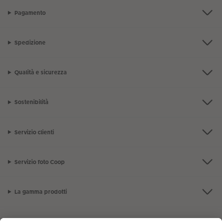
Pagamento
Spedizione
Qualità e sicurezza
Sostenibilità
Servizio clienti
Servizio foto Coop
La gamma prodotti
I nostri consigli