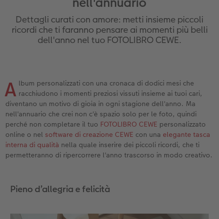
nell'annuario
ee
Custodia personalizzata
Nature Prints
Poster con mappa
Altre occasioni
Giochi
Cover in silicone
Calendari da parete con design
Cartoline fotografiche istantanee
per il compleanno
Matrimonio
Dettagli curati con amore: metti insieme piccoli
Tasca interna
Poster premium
Collage fotografico
Biglietti pieghevoli
Scuola e ufficio
Cover rigide
Calendario da parete A4
Set di foto istantanee
Regali per la festa della mamma
Annuario
ricordi che ti faranno pensare ai momenti più belli
dell'anno nel tuo FOTOLIBRO CEWE.
FOTOLIBRO CEWE Kids
Set di foto
hexxas
Foto biglietti
Animali domestici
Cover in pelle
Calendario da parete A4 Panoramico
Collage di foto istantanee
Regali d’addio
Concorsi fotografici
Copertina in pelle e lino
Foto adesivi
Plexiglas
Cartoline postali
Faber-Castell
Cover in legno
Calendario da parete A3
Foto mosaico istantanee
Fotoregali per Pasqua
Storie dei clienti
A
 & App
lbum personalizzati con una cronaca di dodici mesi che
racchiudono i momenti preziosi vissuti insieme ai tuoi cari,
Primi passi
Foto istantanee
Poster in alluminio
Cartoline singole con spedizione diretta
Stampe artistiche
Cover cellulare con tracolla
Calendario da tavolo quadrato
Fototessere biometriche
per gli sposi
diventano un motivo di gioia in ogni stagione dell'anno. Ma
nell'annuario che crei non c'è spazio solo per le foto, quindi
Come ordinare
Fototessere
Foto su legno
Foto-box regalo
Con design
Accessori
Trova la filiale
per l’addio al nubilato
perché non completare il tuo
FOTOLIBRO CEWE
personalizzato
online o nel
software di creazione CEWE
con una
elegante tasca
Esempi di clienti
Accessori
Poster Gallery
Idee regalo
interna di qualità
nella quale inserire dei piccoli ricordi, che ti
permetteranno di ripercorrere l'anno trascorso in modo creativo.
Storie dei clienti
Poster su forex
Buono regalo CEWE
Pieno d’allegria e felicità
Coffeetable Book «Art Collection»
Mosaico
Barattolo per croccantini con foto
Accessori
Consigli decorazione murale
Novità