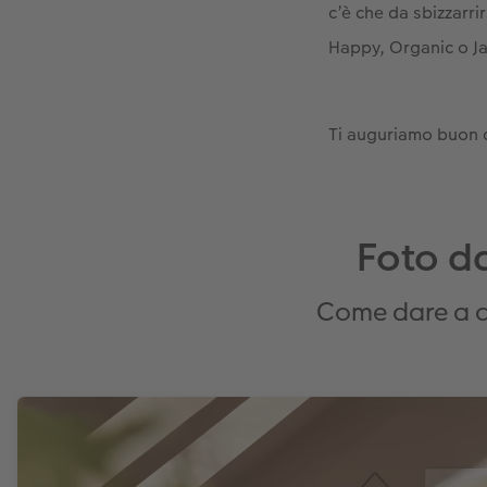
c’è che da sbizzarri
Happy, Organic o J
Ti auguriamo buon d
Foto da
Come dare a ci