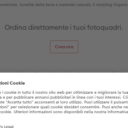
etriche, tonalità della terra e materiali naturali, il restyling Organi
Ordina direttamente i tuoi fotoquadri.
Crea ora
 crea un’atmosfera calda ed etnica. In questo caso, il colore
caldo. Puoi enfatizzare questo stile con forme asimmetriche 
i
poster con listelli in legno
con soggetti personali enfatizzan
legno, il vetro e il gres, puoi rimanere vicino alla natura anch