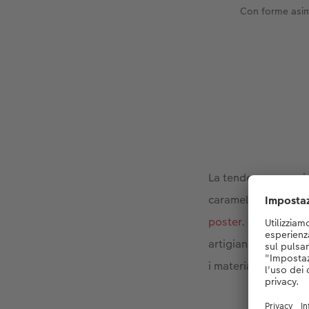
Con forme asimm
La tendenza organica
caramello chiaro e 
poster
. Le cornici e 
artigianale. Con il 
i materiali.