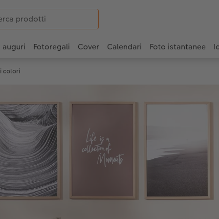
i auguri
Fotoregali
Cover
Calendari
Foto istantanee
I
i colori