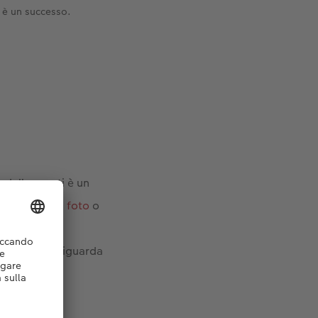
c è un successo.
 delle pareti è un
su
cuscini con foto
o
o l’aspetto
e per quanto riguarda