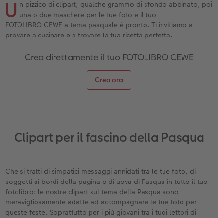
U
ee
Custodia personalizzata
Nature Prints
Poster con mappa
Altre occasioni
Giochi
Cover in silicone
Calendari da parete con design
Cartoline fotografiche istantanee
per il compleanno
Matrimonio
n pizzico di clipart, qualche grammo di sfondo abbinato, poi
una o due maschere per le tue foto e il tuo
FOTOLIBRO CEWE a tema pasquale è pronto. Ti invitiamo a
Tasca interna
Poster premium
Collage fotografico
Biglietti pieghevoli
Scuola e ufficio
Cover rigide
Calendario da parete A4
Set di foto istantanee
Regali per la festa della mamma
Annuario
provare a cucinare e a trovare la tua ricetta perfetta.
FOTOLIBRO CEWE Kids
Set di foto
hexxas
Foto biglietti
Animali domestici
Cover in pelle
Calendario da parete A4 Panoramico
Collage di foto istantanee
Regali d’addio
Concorsi fotografici
Crea direttamente il tuo FOTOLIBRO CEWE
Copertina in pelle e lino
Foto adesivi
Plexiglas
Cartoline postali
Faber-Castell
Cover in legno
Calendario da parete A3
Foto mosaico istantanee
Fotoregali per Pasqua
Storie dei clienti
Crea ora
 & App
Primi passi
Foto istantanee
Poster in alluminio
Cartoline singole con spedizione diretta
Stampe artistiche
Cover cellulare con tracolla
Calendario da tavolo quadrato
Fototessere biometriche
per gli sposi
Come ordinare
Fototessere
Foto su legno
Foto-box regalo
Con design
Accessori
Trova la filiale
per l’addio al nubilato
Clipart per il fascino della Pasqua
Esempi di clienti
Accessori
Poster Gallery
Idee regalo
Storie dei clienti
Poster su forex
Buono regalo CEWE
Che si tratti di simpatici messaggi annidati tra le tue foto, di
soggetti ai bordi della pagina o di uova di Pasqua in tutto il tuo
Coffeetable Book «Art Collection»
Mosaico
Barattolo per croccantini con foto
fotolibro: le nostre clipart sul tema della Pasqua sono
meravigliosamente adatte ad accompagnare le tue foto per
queste feste. Soprattutto per i più giovani tra i tuoi lettori di
Accessori
Consigli decorazione murale
Novità