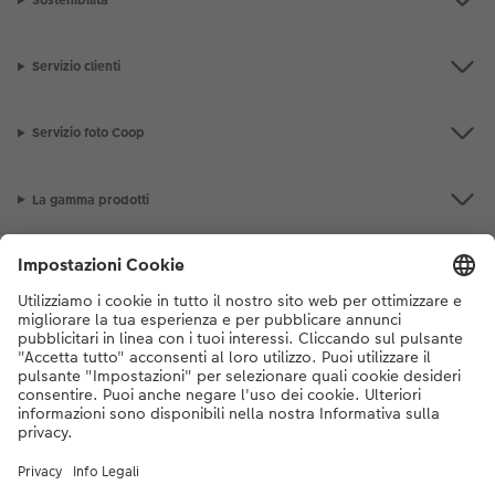
Sostenibilità
Servizio clienti
Servizio foto Coop
La gamma prodotti
I nostri consigli
Se hai domande sui prodotti o sull'ordine, non esitare a contattarci dal
lunedì alla domenica dalle 9:00 alle 20:00 (esclusi i giorni festivi) al
numero di telefono
044 499 10 38
dal lunedì alla domenica, dalle 9:00 alle
20:00 (festività escluse)
DE
|
FR
|
IT