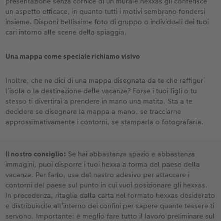
presentazione senza cornice di un murale hexxas gli conferisce
un aspetto efficace, in quanto tutti i motivi sembrano fondersi
insieme. Disponi bellissime foto di gruppo o individuali dei tuoi
cari intorno alle scene della spiaggia.
Una mappa come speciale richiamo visivo
Inoltre, che ne dici di una mappa disegnata da te che raffiguri
l’isola o la destinazione delle vacanze? Forse i tuoi figli o tu
stesso ti divertirai a prendere in mano una matita. Sta a te
decidere se disegnare la mappa a mano, se tracciarne
approssimativamente i contorni, se stamparla o fotografarla.
Il nostro consiglio:
Se hai abbastanza spazio e abbastanza
immagini, puoi disporre i tuoi hexxa a forma del paese della
vacanza. Per farlo, usa del nastro adesivo per attaccare i
contorni del paese sul punto in cui vuoi posizionare gli hexxas.
In precedenza, ritaglia dalla carta nel formato hexxas desiderato
e distribuiscile all’interno dei confini per sapere quante tessere ti
servono. Importante: è meglio fare tutto il lavoro preliminare sul