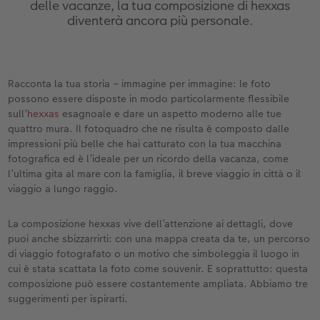
delle vacanze, la tua composizione di hexxas
ee
Custodia personalizzata
Nature Prints
Poster con mappa
Altre occasioni
Giochi
Cover in silicone
Calendari da parete con design
Cartoline fotografiche istantanee
per il compleanno
Matrimonio
diventerà ancora più personale.
Tasca interna
Poster premium
Collage fotografico
Biglietti pieghevoli
Scuola e ufficio
Cover rigide
Calendario da parete A4
Set di foto istantanee
Regali per la festa della mamma
Annuario
FOTOLIBRO CEWE Kids
Set di foto
hexxas
Foto biglietti
Animali domestici
Cover in pelle
Calendario da parete A4 Panoramico
Collage di foto istantanee
Regali d’addio
Concorsi fotografici
Racconta la tua storia – immagine per immagine: le foto
possono essere disposte in modo particolarmente flessibile
Copertina in pelle e lino
Foto adesivi
Plexiglas
Cartoline postali
Faber-Castell
Cover in legno
Calendario da parete A3
Foto mosaico istantanee
Fotoregali per Pasqua
Storie dei clienti
sull’
hexxas
esagnoale e dare un aspetto moderno alle tue
 & App
quattro mura. Il fotoquadro che ne risulta è composto dalle
Primi passi
Foto istantanee
Poster in alluminio
Cartoline singole con spedizione diretta
Stampe artistiche
Cover cellulare con tracolla
Calendario da tavolo quadrato
Fototessere biometriche
per gli sposi
impressioni più belle che hai catturato con la tua macchina
fotografica ed è l’ideale per un ricordo della vacanza, come
l’ultima gita al mare con la famiglia, il breve viaggio in città o il
Come ordinare
Fototessere
Foto su legno
Foto-box regalo
Con design
Accessori
Trova la filiale
per l’addio al nubilato
viaggio a lungo raggio.
Esempi di clienti
Accessori
Poster Gallery
Idee regalo
La composizione hexxas vive dell’attenzione ai dettagli, dove
puoi anche sbizzarrirti: con una mappa creata da te, un percorso
Storie dei clienti
Poster su forex
Buono regalo CEWE
di viaggio fotografato o un motivo che simboleggia il luogo in
cui è stata scattata la foto come souvenir. E soprattutto: questa
Coffeetable Book «Art Collection»
Mosaico
Barattolo per croccantini con foto
composizione può essere costantemente ampliata. Abbiamo tre
suggerimenti per ispirarti.
Accessori
Consigli decorazione murale
Novità