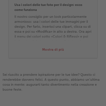
Usa i colori delle tue foto per il design: ecco
come funziona
Il nostro consiglio per un look particolarmente
armonioso: usa i colori delle tue immagini per il
design. Per farlo, inserisci una clipart, clicca su di
essa e poi su «Modifica» in alto a destra. Ora apri
il menu dei colori sotto «Colori & Riflessi» e poi
la finestra «Seleziona colori...». Seleziona il
simbolo del contagocce e clicca sul colore della
Mostra di più
tua foto che vuoi usare per la clipart. Sentiti liberi
di provare alcune tonalità prima di prendere la
decisione finale.
Sei riuscito a prendere ispirazione per le tue idee? Questo ci
renderebbe davvero felici. A questo punto, abbiamo un’ultima
cosa in mente: augurarti tanto divertimento nella creazione e
buone feste.