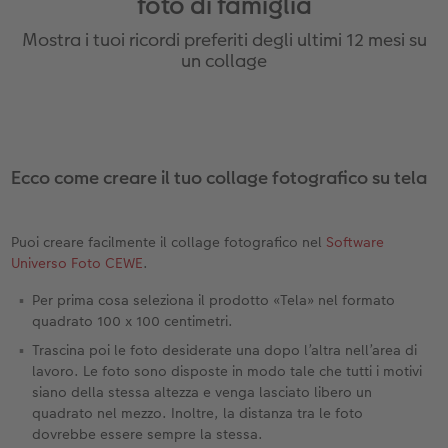
foto di famiglia
ee
Custodia personalizzata
Nature Prints
Poster con mappa
Altre occasioni
Giochi
Cover in silicone
Calendari da parete con design
Cartoline fotografiche istantanee
per il compleanno
Matrimonio
Mostra i tuoi ricordi preferiti degli ultimi 12 mesi su
Tasca interna
Poster premium
Collage fotografico
Biglietti pieghevoli
Scuola e ufficio
Cover rigide
Calendario da parete A4
Set di foto istantanee
Regali per la festa della mamma
Annuario
un collage
FOTOLIBRO CEWE Kids
Set di foto
hexxas
Foto biglietti
Animali domestici
Cover in pelle
Calendario da parete A4 Panoramico
Collage di foto istantanee
Regali d’addio
Concorsi fotografici
Copertina in pelle e lino
Foto adesivi
Plexiglas
Cartoline postali
Faber-Castell
Cover in legno
Calendario da parete A3
Foto mosaico istantanee
Fotoregali per Pasqua
Storie dei clienti
 & App
Ecco come creare il tuo collage fotografico su tela
Primi passi
Foto istantanee
Poster in alluminio
Cartoline singole con spedizione diretta
Stampe artistiche
Cover cellulare con tracolla
Calendario da tavolo quadrato
Fototessere biometriche
per gli sposi
Puoi creare facilmente il collage fotografico nel
Software
Come ordinare
Fototessere
Foto su legno
Foto-box regalo
Con design
Accessori
Trova la filiale
per l’addio al nubilato
Universo Foto CEWE
.
Esempi di clienti
Accessori
Poster Gallery
Idee regalo
Per prima cosa seleziona il prodotto «Tela» nel formato
quadrato 100 x 100 centimetri.
Storie dei clienti
Poster su forex
Buono regalo CEWE
Trascina poi le foto desiderate una dopo l’altra nell’area di
lavoro. Le foto sono disposte in modo tale che tutti i motivi
Coffeetable Book «Art Collection»
Mosaico
Barattolo per croccantini con foto
siano della stessa altezza e venga lasciato libero un
quadrato nel mezzo. Inoltre, la distanza tra le foto
dovrebbe essere sempre la stessa.
Accessori
Consigli decorazione murale
Novità