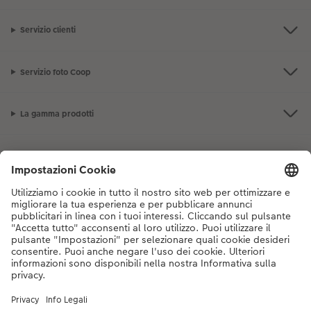
Servizio clienti
Servizio foto Coop
La gamma prodotti
I nostri consigli
Se hai domande sui prodotti o sull'ordine, non esitare a contattarci dal
lunedì alla domenica dalle 9:00 alle 20:00 (esclusi i giorni festivi) al
numero di telefono
044 499 10 38
dal lunedì alla domenica, dalle 9:00 alle
20:00 (festività escluse)
DE
|
FR
|
IT