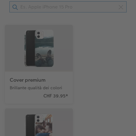
Coffeetable Book «Art Collection»
Mosaico
Barattolo per croccantini con foto
Accessori
Consigli decorazione murale
Novità
Accessori
Cover premium
Brillante qualità dei colori
CHF 39.95
*