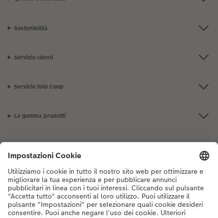
Sostenibilità
Servizio clienti
Servizio foto Coop
La gamma prodotti
I nostri consigli
Se hai domande sui prodotti o sull'ordine, non esitare a contattarci dal
lunedì alla domenica dalle 9:00 alle 20:00 (esclusi i giorni festivi) al
numero di telefono
044 499 10 38
dal lunedì alla domenica, dalle 9:00 alle
20:00 (festività escluse)
DE
|
FR
|
IT