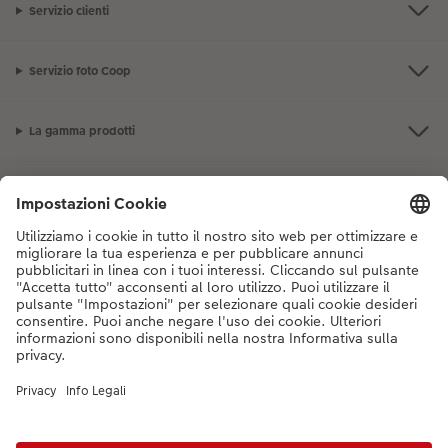
Servizio clienti
Servizio foto Coop
La gamma prodotti
I nostri consigli
Se hai domande sui prodotti o sull'ordine, non esitare a contattarci dal
lunedì alla domenica dalle 9:00 alle 20:00 (esclusi i giorni festivi) al
numero di telefono
044 499 10 38
dal lunedì alla domenica, dalle 9:00 alle
20:00 (festività escluse)
DE
|
FR
|
IT
* I prezzi si intendono IVA inclusa, escl. spese di spedizione come da
listino prezzi.
Il
prodotto mostrato potrebbe avere un prezzo più alto.