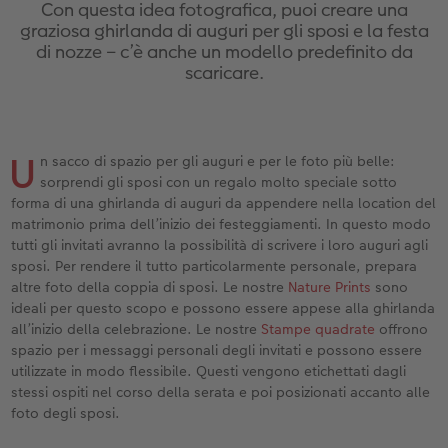
ee
Custodia personalizzata
Nature Prints
Poster con mappa
Altre occasioni
Giochi
Cover in silicone
Calendari da parete con design
Cartoline fotografiche istantanee
per il compleanno
Matrimonio
Con questa idea fotografica, puoi creare una
graziosa ghirlanda di auguri per gli sposi e la festa
di nozze – c’è anche un modello predefinito da
Tasca interna
Poster premium
Collage fotografico
Biglietti pieghevoli
Scuola e ufficio
Cover rigide
Calendario da parete A4
Set di foto istantanee
Regali per la festa della mamma
Annuario
scaricare.
FOTOLIBRO CEWE Kids
Set di foto
hexxas
Foto biglietti
Animali domestici
Cover in pelle
Calendario da parete A4 Panoramico
Collage di foto istantanee
Regali d’addio
Concorsi fotografici
Copertina in pelle e lino
Foto adesivi
Plexiglas
Cartoline postali
Faber-Castell
Cover in legno
Calendario da parete A3
Foto mosaico istantanee
Fotoregali per Pasqua
Storie dei clienti
U
n sacco di spazio per gli auguri e per le foto più belle:
 & App
sorprendi gli sposi con un regalo molto speciale sotto
Primi passi
Foto istantanee
Poster in alluminio
Cartoline singole con spedizione diretta
Stampe artistiche
Cover cellulare con tracolla
Calendario da tavolo quadrato
Fototessere biometriche
per gli sposi
forma di una ghirlanda di auguri da appendere nella location del
matrimonio prima dell’inizio dei festeggiamenti. In questo modo
tutti gli invitati avranno la possibilità di scrivere i loro auguri agli
Come ordinare
Fototessere
Foto su legno
Foto-box regalo
Con design
Accessori
Trova la filiale
per l’addio al nubilato
sposi. Per rendere il tutto particolarmente personale, prepara
altre foto della coppia di sposi. Le nostre
Nature Prints
sono
Esempi di clienti
Accessori
Poster Gallery
Idee regalo
ideali per questo scopo e possono essere appese alla ghirlanda
all’inizio della celebrazione. Le nostre
Stampe quadrate
offrono
Storie dei clienti
Poster su forex
Buono regalo CEWE
spazio per i messaggi personali degli invitati e possono essere
utilizzate in modo flessibile. Questi vengono etichettati dagli
Coffeetable Book «Art Collection»
Mosaico
Barattolo per croccantini con foto
stessi ospiti nel corso della serata e poi posizionati accanto alle
foto degli sposi.
Accessori
Consigli decorazione murale
Novità