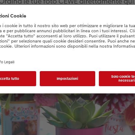
Ordina le tue foto CEWE direttamente qui
Crea ora
eali personalizzate per il matrimonio