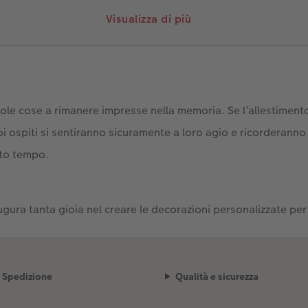
ori del tuo matrimonio
Visualizza di più
i personali in base allo stile del matrimonio. Pensa in anticipo
ole cose a rimanere impresse nella memoria. Se l’allestimento
 durante la celebrazione.
uoi ospiti si sentiranno sicuramente a loro agio e ricorderanno 
nei colori che hai scelto per il tema del tuo matrimonio. Colora 
to tempo.
ciugare bene.
gli adesivi con le foto.
onia, metti i fiori tagliati a misura nei vasi e riempili d’acqua
ugura tanta gioia nel creare le decorazioni personalizzate per
Spedizione
Qualità e sicurezza