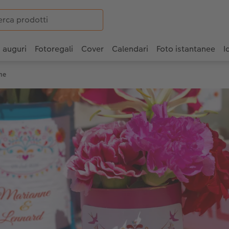
i auguri
Fotoregali
Cover
Calendari
Foto istantanee
I
rme