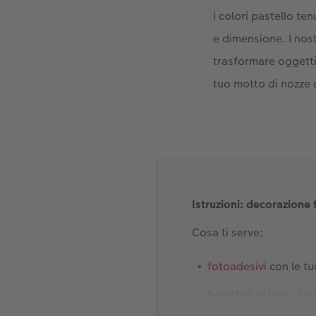
i colori pastello te
e dimensione. I nost
trasformare oggetti 
tuo motto di nozze c
Istruzioni: decorazione f
Cosa ti serve:
fotoadesivi
con le tu
barattoli di latta, bot