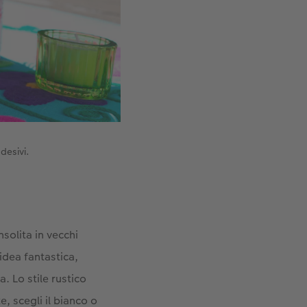
desivi.
solita in vecchi
idea fantastica,
a. Lo stile rustico
, scegli il bianco o