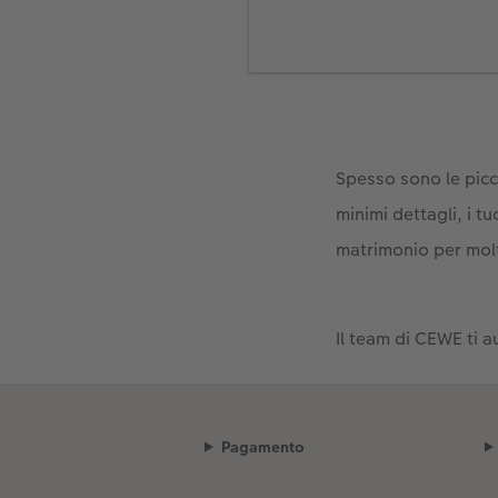
vernice spray nei col
fiori
Ecco come funziona:
Crea i tuoi fotoadesiv
Spesso sono le picc
vorresti posizionare
minimi dettagli, i t
Usa la vernice spray 
matrimonio per mol
o i vasi e lasciali as
Potrai poi attaccare 
Poco prima della cerim
Il team di CEWE ti a
Pagamento