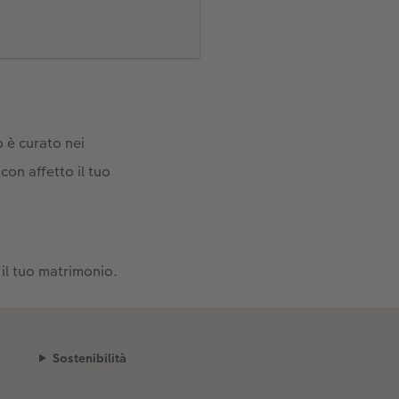
 a quanti vasi di fiori
 è curato nei
con affetto il tuo
le latte, le bottiglie
.
 il tuo matrimonio.
Sostenibilità