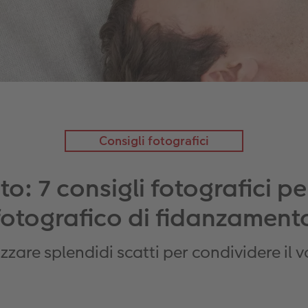
Consigli fotografici
o: 7 consigli fotografici per
fotografico di fidanzament
zare splendidi scatti per condividere il v