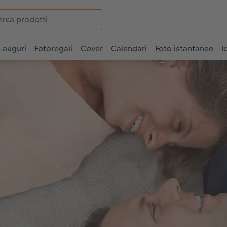
i auguri
Fotoregali
Cover
Calendari
Foto istantanee
I