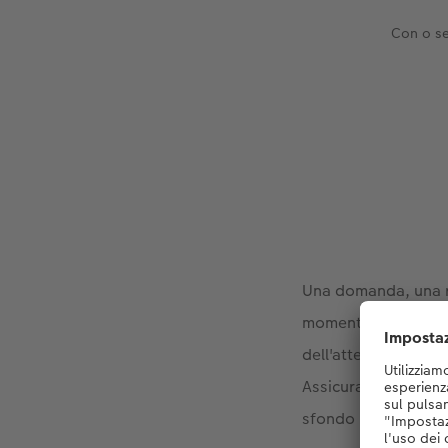
Con o se
Una domanda, una ri
momento che ogni c
dell'attenzione. Con
Assicurati di scatta
sfondo leggerment