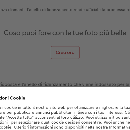
nza diamanti: l'anello di fidanzamento rende ufficiale la promessa r
Cosa puoi fare con le tue foto più belle
Crea ora
sposta e l'anello di fidanzamento che viene indossato per la
oppia ricorderà per sempre. Metti quindi questo simbolo al 
 un primo piano delle vostre mani e l'anello al centro, dite: 
re in modalità ritratto. In questo modo le vostre mani risulter
e sfocato