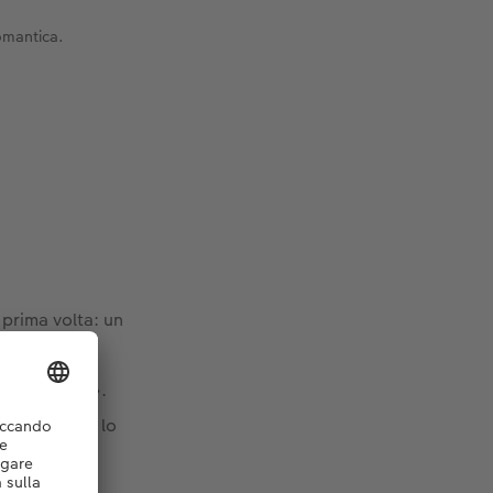
omantica.
 prima volta: un
centro
«Ci sposiamo».
anno nitide e lo