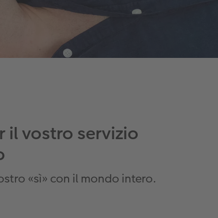
 il vostro servizio
o
ostro «sì» con il mondo intero.