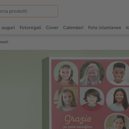
i auguri
Fotoregali
Cover
Calendari
Foto istantanee
I
nanti