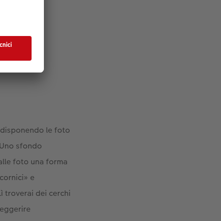
sco.
 disponendo le foto
. Uno sfondo
 alle foto una forma
cornici» e
ì troverai dei cerchi
leggerire