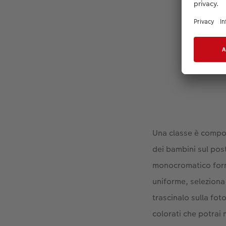
Le 
Una classe è compos
dei bambini sul pos
monocromatico form
uniforme, seleziona
trascinalo sulla fot
colorati che potrai 