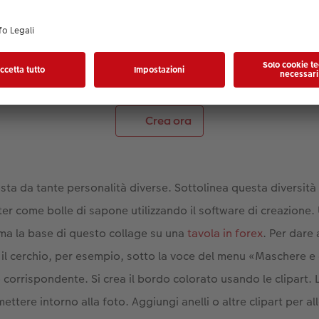
foto rotonde in diverse dimensioni hanno un aspetto dinamico e fre
Ordina il tuo poster direttamente.
Crea ora
ta da tante personalità diverse. Sottolinea questa diversità
ter come bolle di sapone utilizzando il software di creazione
a la base di questo collage su una
tavola in forex
. Per dare
 il cerchio, per esempio, sotto la voce del menu «Maschere e 
o corrispondente. Si crea il bordo colorato usando le clipart. L
mettere intorno alla foto. Aggiungi anelli o altre clipart per al