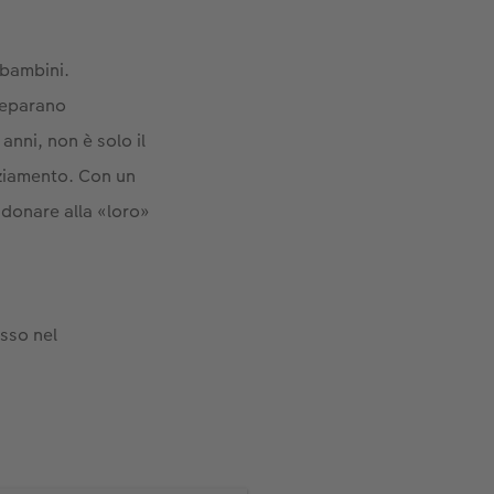
 bambini.
reparano
anni, non è solo il
aziamento. Con un
ò donare alla «loro»
esso nel