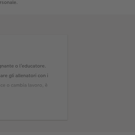
rsonale.
gnante o l’educatore.
re gli allenatori con i
isce o cambia lavoro, è