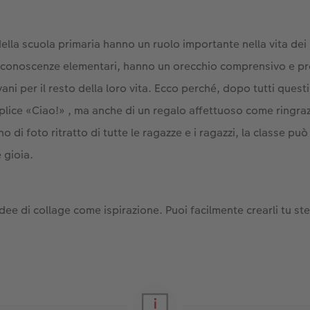
della scuola primaria hanno un ruolo importante nella vita dei
 conoscenze elementari, hanno un orecchio comprensivo e p
ani per il resto della loro vita. Ecco perché, dopo tutti questi 
lice «Ciao!» , ma anche di un regalo affettuoso come ringr
o di foto ritratto di tutte le ragazze e i ragazzi, la classe pu
 gioia.
dee di collage come ispirazione. Puoi facilmente crearli tu st