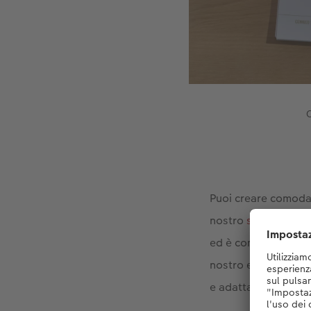
C
Puoi creare comoda
nostro
software gr
ed è combinato con 
nostro esempio, un 
e adattarlo con clip