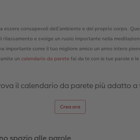
ca essere consapevoli dell’ambiente e del proprio corpo. Ques
e il rilassamento e svolge un ruolo importante nella meditazio
a importante come il tuo migliore amico un anno intero pien
ramite un
calendario da parete
fai da te con le tue parole e le
rova il calendario da parete più adatto a 
Crea ora
no spazio alle parole