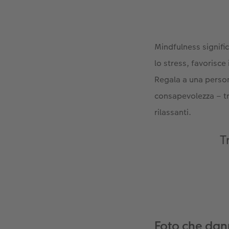
Mindfulness signifi
lo stress, favorisc
Regala a una person
consapevolezza – t
rilassanti.
T
Foto che dan