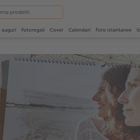
i auguri
Fotoregali
Cover
Calendari
Foto istantanee
I