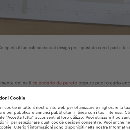
ompleta il tuo calendario dal design preimpostato con clipart e test
mente online il
calendario da parete
oppure puoi crearlo anche
atuito CEWE
. Il
formato A3 panoramico
è particolarmente ada
clipart e messaggi sul tema della bellezza. Suggerimento: uti
calendario con un layout preimpostato. Puoi facilmente riemp
art e testo in pochi passaggi.