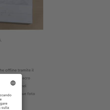
i.
 offline tramite il
tto le foto macro
lizza, come nel
irlo con le tue foto