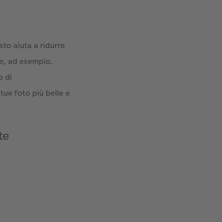
to aiuta a ridurre
ne, ad esempio.
o di
 tue foto più belle e
te