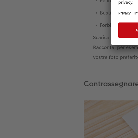
Pennarelli
Bustine di carta
Forbici e matita
Scarica il
Software
Racconta, per esemp
vostre foto preferit
Contrassegnare l