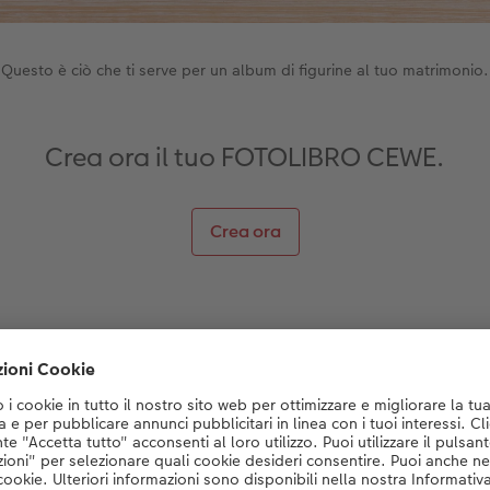
Questo è ciò che ti serve per un album di figurine al tuo matrimonio.
Crea ora il tuo FOTOLIBRO CEWE.
Crea ora
EWE compatto panoramico
per ogni coppia o invitato
tà di
foto adesivi
per riempire tutti gli album