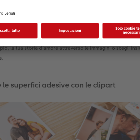
 CEWE
o crea il tuo fotolibro direttamente online con le tue fo
io, la tua storia d’amore attraverso le immagini o scegli insi
e.
e superfici adesive con le clipart