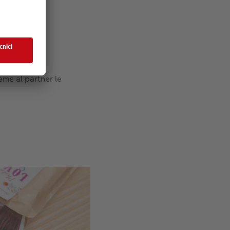
to personali.
eme al partner le