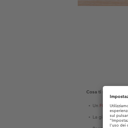
Cosa ti serve:
Un
FOTOLIBRO C
La giusta quanti