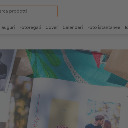
i auguri
Fotoregali
Cover
Calendari
Foto istantanee
I