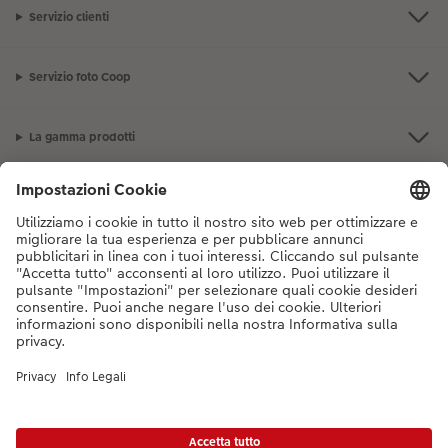
Servizio clienti
Servizio foto Coop
La gamma prodotti
I nostri consigli
Se hai domande sui prodotti o sull'ordine, non esitare a contattarci dal
lunedì alla domenica dalle 9:00 alle 20:00 (esclusi i giorni festivi) al
numero di telefono
044 499 10 38
dal lunedì alla domenica, dalle 9:00 alle
20:00 (festività escluse)
DE
|
FR
|
IT
* I prezzi si intendono IVA inclusa, escl. spese di spedizione come da
listino prezzi.
Il