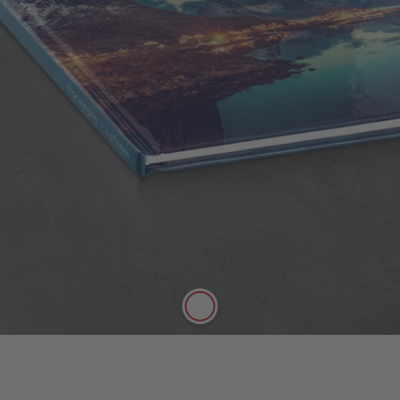
Copertina rigida
La copertina rigida è caratterizzata da una
rilegatura rigida e particolarmente resistente che
protegge le tue foto.
Qualità e robustezza
Dorso del fotolibro grande e
personalizzabile
Sono disponibili pregiate finiture oro,
argento o vernice effetto laccato
Aspetto brillante della copertina rigida
Nuovo:
A seconda della scelta della
carta, è disponibile anche una copertina
opaca per la tua copertina rigida.
Maggiori informazioni