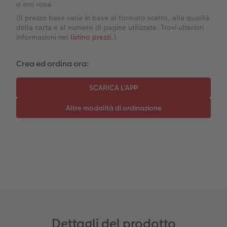
o oro rosa
Coffeetable Book «Art Collection»
Mosaico
Barattolo per croccantini con foto
(Il prezzo base varia in base al formato scelto, alla qualità
della carta e al numero di pagine utilizzate. Trovi ulteriori
Accessori
Consigli decorazione murale
Novità
informazioni nel
listino prezzi
.)
Accessori
Crea ed ordina ora:
Dettagli del prodotto