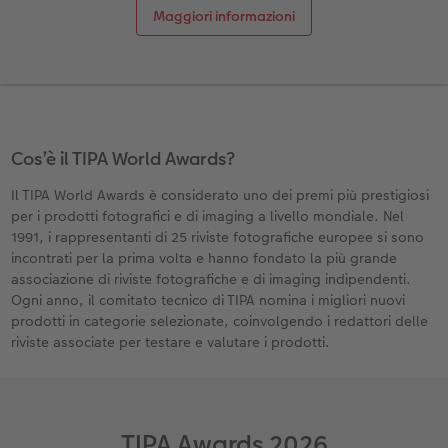
ee
Custodia personalizzata
Nature Prints
Poster con mappa
Altre occasioni
Giochi
Cover in silicone
Calendari da parete con design
Cartoline fotografiche istantanee
per il compleanno
Matrimonio
Maggiori informazioni
Tasca interna
Poster premium
Collage fotografico
Biglietti pieghevoli
Scuola e ufficio
Cover rigide
Calendario da parete A4
Set di foto istantanee
Regali per la festa della mamma
Annuario
FOTOLIBRO CEWE Kids
Set di foto
hexxas
Foto biglietti
Animali domestici
Cover in pelle
Calendario da parete A4 Panoramico
Collage di foto istantanee
Regali d’addio
Concorsi fotografici
Copertina in pelle e lino
Foto adesivi
Plexiglas
Cartoline postali
Faber-Castell
Cover in legno
Calendario da parete A3
Foto mosaico istantanee
Fotoregali per Pasqua
Storie dei clienti
Cos’è il TIPA World Awards?
 & App
Il TIPA World Awards è considerato uno dei premi più prestigiosi
Primi passi
Foto istantanee
Poster in alluminio
Cartoline singole con spedizione diretta
Stampe artistiche
Cover cellulare con tracolla
Calendario da tavolo quadrato
Fototessere biometriche
per gli sposi
per i prodotti fotografici e di imaging a livello mondiale. Nel
1991, i rappresentanti di 25 riviste fotografiche europee si sono
Come ordinare
Fototessere
Foto su legno
Foto-box regalo
Con design
Accessori
Trova la filiale
per l’addio al nubilato
incontrati per la prima volta e hanno fondato la più grande
associazione di riviste fotografiche e di imaging indipendenti.
Esempi di clienti
Accessori
Poster Gallery
Idee regalo
Ogni anno, il comitato tecnico di TIPA nomina i migliori nuovi
prodotti in categorie selezionate, coinvolgendo i redattori delle
riviste associate per testare e valutare i prodotti.
Storie dei clienti
Poster su forex
Buono regalo CEWE
Coffeetable Book «Art Collection»
Mosaico
Barattolo per croccantini con foto
TIPA Awards 2026
Accessori
Consigli decorazione murale
Novità