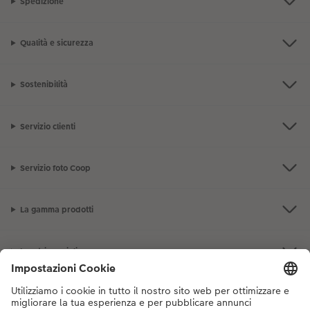
Spedizione
Qualità e sicurezza
Sostenibilità
Servizio clienti
Servizio foto Coop
La gamma prodotti
I nostri consigli
Se hai domande sui prodotti o sull'ordine, non esitare a contattarci dal
lunedì alla domenica dalle 9:00 alle 20:00 (esclusi i giorni festivi) al