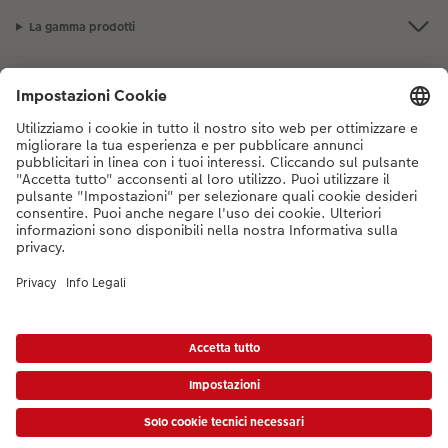
La gamma prodotti
Accessori
I nostri consigli
Se hai domande sui prodotti o sull'ordine, non esitare a contattarci dal
lunedì alla domenica dalle 9:00 alle 20:00 (esclusi i giorni festivi) al
numero di telefono
044 499 10 38
dal lunedì alla domenica, dalle 9:00 alle
20:00 (festività escluse)
DE
|
FR
|
IT
* I prezzi si intendono IVA inclusa, escl. spese di spedizione come da
listino prezzi.
Il
prodotto mostrato potrebbe avere un prezzo più alto.
|
Termini e condizioni
|
Privacy
|
Info legali