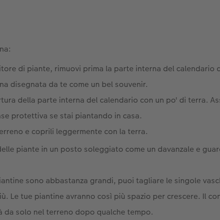
ona:
itore di piante, rimuovi prima la parte interna del calendario 
ina disegnata da te come un bel souvenir.
ura della parte interna del calendario con un po' di terra. As
se protettiva se stai piantando in casa.
terreno e coprili leggermente con la terra.
 delle piante in un posto soleggiato come un davanzale e guar
antine sono abbastanza grandi, puoi tagliare le singole vasc
ù. Le tue piantine avranno così più spazio per crescere. Il co
rà da solo nel terreno dopo qualche tempo.