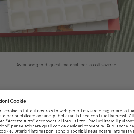
Avrai bisogno di questi materiali per la coltivazione.
:
Avvento con foto di CEWE con parte interna sostenibile
ntare i semi che hai scelto, ti consigliamo di coltivare pomodo