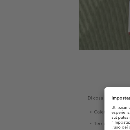
Di cosa hai bisogno
Calendario dell'
Terriccio per pia