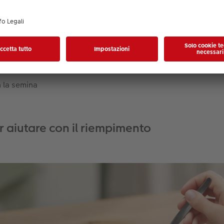
olo rapa o piccoli fiori
er annaffiare
eabile (per esempio un vassoio)
 la semina
r aiutare con il riempimento