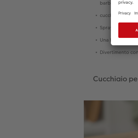
barbabietole, cav
cucchiaio
Spray o siringa p
Una base imperm
Divertimento con
Cucchiaio pe