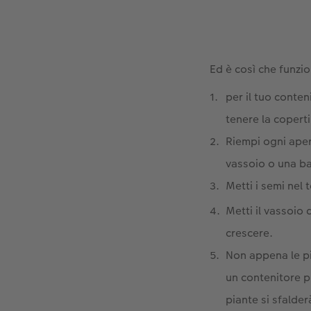
Ed è così che funzi
per il tuo conten
tenere la copert
Riempi ogni apert
vassoio o una ba
Metti i semi nel 
Metti il vassoio
crescere.
Non appena le pi
un contenitore pi
piante si sfalde