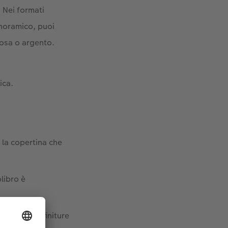
. Nei formati
noramico, puoi
rosa o argento.
ica.
 la copertina che
olibro è
on eleganti finiture