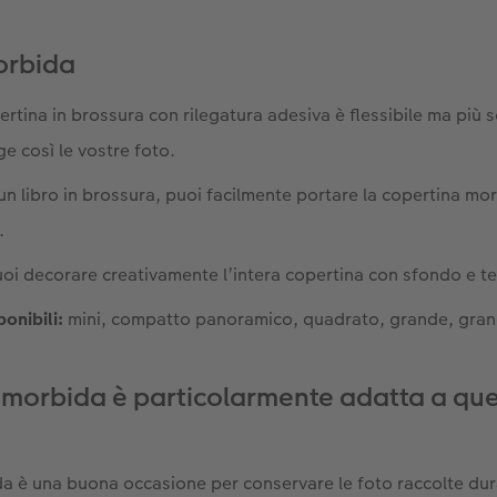
orbida
ertina in brossura con rilegatura adesiva è flessibile ma più 
e così le vostre foto.
un libro in brossura, puoi facilmente portare la copertina mo
.
oi decorare creativamente l’intera copertina con sfondo e te
ponibili:
mini, compatto panoramico, quadrato, grande, gra
 morbida è particolarmente adatta a ques
a è una buona occasione per conservare le foto raccolte du