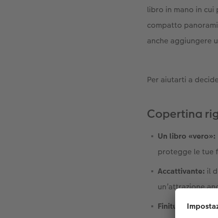
libro in mano in cui 
compatto panoramic
anche aggiungere una
Per aiutarti a deci
Copertina ri
Un libro «vero»:
protegge le tue 
Accattivante:
il 
un’attrazione anc
Finiture:
è possib