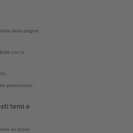
solida delle pagine
rbida con te
sti.
nde panoramico
ti temi e
rante un breve