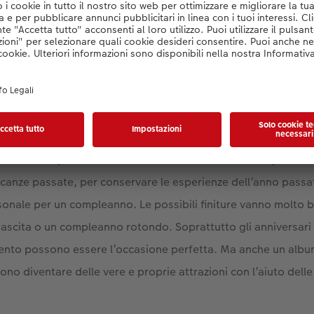
 argento o con effetto vernice in rilievo.
ponibili:
compatto panoramico, quadrato, grande, grande pa
amico
rigida è particolarmente adatta a questi
è adatta a quasi tutte le occasioni. È un modo carino per racc
acanze passate, per conservare le esperienze dell’anno passa
onale per un compleanno. Le possibili finiture vanno molto 
scita o un compleanno rotondo. Soprattutto gli anniversari 
ento possono essere l’occasione perfetta. Ma anche un album 
ssono diventare delle vere e proprie attrazioni con l’aiuto dell