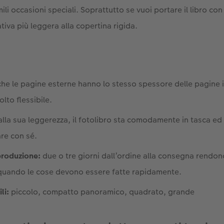
ili occasioni speciali. Soprattutto se vuoi portare il libro con
ativa più leggera alla copertina rigida.
he le pagine esterne hanno lo stesso spessore delle pagine int
lto flessibile.
alla sua leggerezza, il fotolibro sta comodamente in tasca ed
are con sé.
produzione:
due o tre giorni dall’ordine alla consegna rendono i
 quando le cose devono essere fatte rapidamente.
li:
piccolo, compatto panoramico, quadrato, grande