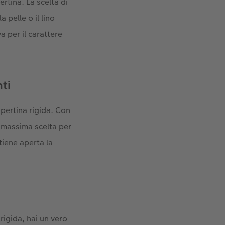
rtina. La scelta di
 pelle o il lino
 per il carattere
nti
opertina rigida. Con
a massima scelta per
tiene aperta la
rigida, hai un vero