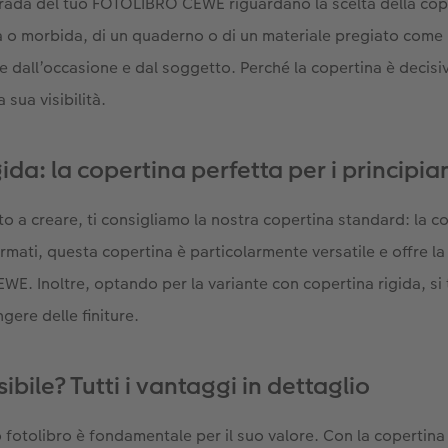
 strada del tuo FOTOLIBRO CEWE riguardano la scelta della cope
 o morbida, di un quaderno o di un materiale pregiato come la
 dall’occasione e dal soggetto. Perché la copertina è decisiva
a sua visibilità.
ida: la copertina perfetta per i principia
ito a creare, ti consigliamo la nostra copertina standard: la c
ormati, questa copertina è particolarmente versatile e offre l
WE. Inoltre, optando per la variante con copertina rigida, si 
ngere delle finiture.
sibile? Tutti i vantaggi in dettaglio
 fotolibro è fondamentale per il suo valore. Con la copertina 