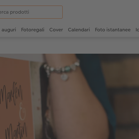
i auguri
Fotoregali
Cover
Calendari
Foto istantanee
I