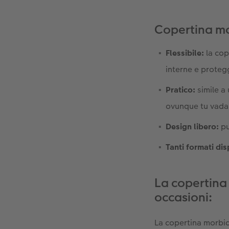
Copertina m
Flessibile:
la cop
interne e protegg
Pratico:
simile a 
ovunque tu vada
Design libero:
pu
Tanti formati dis
La copertina
occasioni:
La copertina morbid