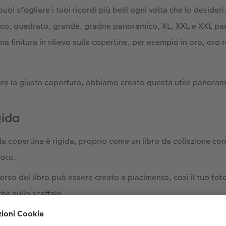
puoi sfogliare i tuoi ricordi più belli ogni volta che lo desideri
o, quadrato, grande, gradne panoramico, XL, XXL e XXL pa
 finitura in rilievo sulle copertine, per esempio in oro, oro 
dere la giusta copertura, abbiamo creato questa utile panoram
gida
la copertina è rigida, proprio come un libro da collezione con
foto.
dorso del libro può essere creato a piacimento, così il tuo fot
he sullo scaffale.
ile creare la copertina di molti formati con copertina rigida c