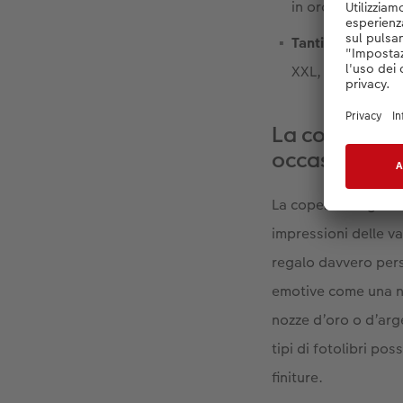
in oro, oro rosa,
Tanti formati dis
XXL, XXL panor
La copertina 
occasioni:
La copertina rigida 
impressioni delle v
regalo davvero pers
emotive come una na
nozze d’oro o d’arg
tipi di fotolibri po
finiture.