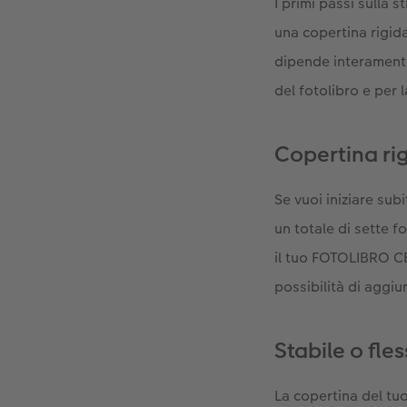
I primi passi sulla
una copertina rigida
dipende interamente
del fotolibro e per l
Copertina rig
Se vuoi iniziare sub
un totale di sette f
il tuo FOTOLIBRO CE
possibilità di aggiu
Stabile o fles
La copertina del tuo