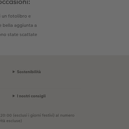
occasioni:
 un fotolibro e
e bella aggiunta a
ono state scattate
Sostenibilità
I nostri consigli
0:00 (esclusi i giorni festivi) al numero
ità escluse)