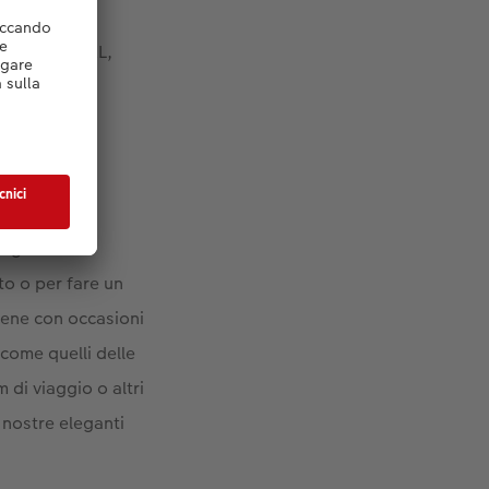
noramico, XL,
 temi e
ogliere le
to o per fare un
bene con occasioni
come quelli delle
di viaggio o altri
e nostre eleganti