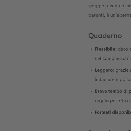
viaggio, eventi o sim
parenti, è un’altern
Quaderno
Flessibile:
dato c
nel complesso mo
Leggero:
grazie 
imballare e port
Breve tempo di 
regalo perfetto
Formati disponibi