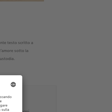
nte testo scritto a
d’amore sotto la
ustodia.
e la foto su ogni