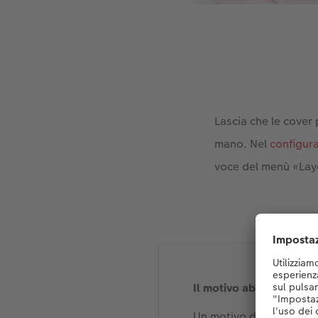
Lascia che le cover 
mano. Nel
configura
voce del menù «Layo
Il motivo abbinato
Un motivo di copertina a