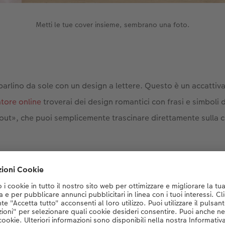
Metti le tue cover insieme, sembrano una foto.
parlino da sole con un design a lettere. Questo è un accattiva
tore online
troverai dei design romantici con frasi e simboli 
ut», che puoi semplicemente trascinare direttamente sulla c
datto è una foto di te e del tuo partner insieme. Puoi metter