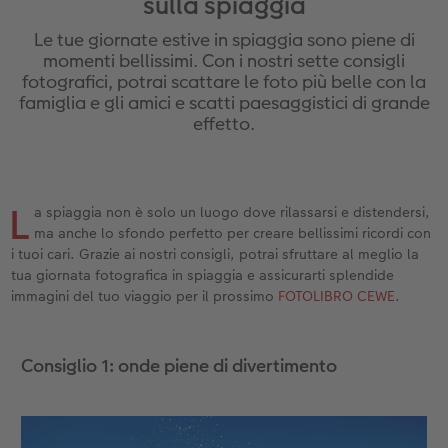
sulla spiaggia
ee
Custodia personalizzata
Nature Prints
Poster con mappa
Altre occasioni
Giochi
Cover in silicone
Calendari da parete con design
Cartoline fotografiche istantanee
per il compleanno
Matrimonio
Le tue giornate estive in spiaggia sono piene di
Tasca interna
Poster premium
Collage fotografico
Biglietti pieghevoli
Scuola e ufficio
Cover rigide
Calendario da parete A4
Set di foto istantanee
Regali per la festa della mamma
Annuario
momenti bellissimi. Con i nostri sette consigli
fotografici, potrai scattare le foto più belle con la
famiglia e gli amici e scatti paesaggistici di grande
FOTOLIBRO CEWE Kids
Set di foto
hexxas
Foto biglietti
Animali domestici
Cover in pelle
Calendario da parete A4 Panoramico
Collage di foto istantanee
Regali d’addio
Concorsi fotografici
effetto.
Copertina in pelle e lino
Foto adesivi
Plexiglas
Cartoline postali
Faber-Castell
Cover in legno
Calendario da parete A3
Foto mosaico istantanee
Fotoregali per Pasqua
Storie dei clienti
 & App
Primi passi
Foto istantanee
Poster in alluminio
Cartoline singole con spedizione diretta
Stampe artistiche
Cover cellulare con tracolla
Calendario da tavolo quadrato
Fototessere biometriche
per gli sposi
L
a spiaggia non è solo un luogo dove rilassarsi e distendersi,
ma anche lo sfondo perfetto per creare bellissimi ricordi con
Come ordinare
Fototessere
Foto su legno
Foto-box regalo
Con design
Accessori
Trova la filiale
per l’addio al nubilato
i tuoi cari. Grazie ai nostri consigli, potrai sfruttare al meglio la
tua giornata fotografica in spiaggia e assicurarti splendide
Esempi di clienti
Accessori
Poster Gallery
Idee regalo
immagini del tuo viaggio per il prossimo
FOTOLIBRO CEWE
.
Storie dei clienti
Poster su forex
Buono regalo CEWE
Consiglio 1: onde piene di divertimento
Coffeetable Book «Art Collection»
Mosaico
Barattolo per croccantini con foto
Accessori
Consigli decorazione murale
Novità