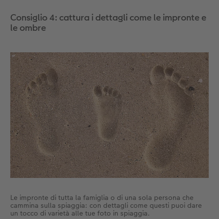
spesso contrassegnata da un pulsante con
diverse persone. Puoi anche utilizzare questa
Consiglio 4: cattura i dettagli come le impronte e
modalità da solo e catturare maggiormente
le ombre
l’ambiente circostante sullo sfondo.
Le impronte di tutta la famiglia o di una sola persona che
cammina sulla spiaggia: con dettagli come questi puoi dare
un tocco di varietà alle tue foto in spiaggia.