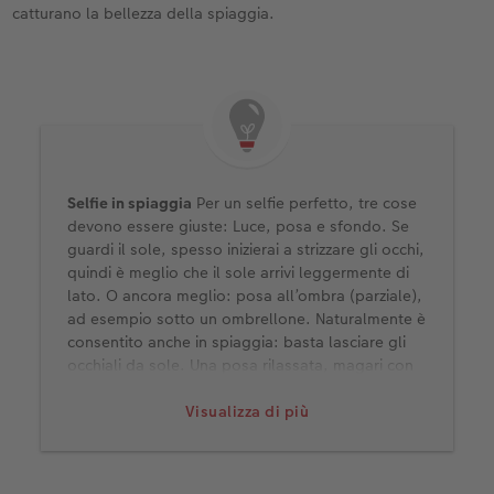
catturano la bellezza della spiaggia.
Selfie in spiaggia
Per un selfie perfetto, tre cose
devono essere giuste: Luce, posa e sfondo. Se
guardi il sole, spesso inizierai a strizzare gli occhi,
quindi è meglio che il sole arrivi leggermente di
lato. O ancora meglio: posa all’ombra (parziale),
ad esempio sotto un ombrellone. Naturalmente è
consentito anche in spiaggia: basta lasciare gli
occhiali da sole. Una posa rilassata, magari con
un po’ di vento tra i capelli, valorizzerà il tuo
selfie. Con uno scatto di questo tipo, in genere
Visualizza di più
vuoi immortalare il luogo in cui ti trovi. Sempre
più fotocamere per cellulari offrono l’opzione di
estendere leggermente l’angolo del selfie,