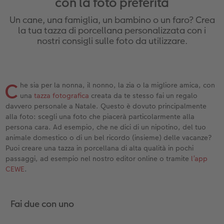
con la foto preferita
ee
Custodia personalizzata
Nature Prints
Poster con mappa
Altre occasioni
Giochi
Cover in silicone
Calendari da parete con design
Cartoline fotografiche istantanee
per il compleanno
Matrimonio
Un cane, una famiglia, un bambino o un faro? Crea
Tasca interna
Poster premium
Collage fotografico
Biglietti pieghevoli
Scuola e ufficio
Cover rigide
Calendario da parete A4
Set di foto istantanee
Regali per la festa della mamma
Annuario
la tua tazza di porcellana personalizzata con i
nostri consigli sulle foto da utilizzare.
FOTOLIBRO CEWE Kids
Set di foto
hexxas
Foto biglietti
Animali domestici
Cover in pelle
Calendario da parete A4 Panoramico
Collage di foto istantanee
Regali d’addio
Concorsi fotografici
Copertina in pelle e lino
Foto adesivi
Plexiglas
Cartoline postali
Faber-Castell
Cover in legno
Calendario da parete A3
Foto mosaico istantanee
Fotoregali per Pasqua
Storie dei clienti
C
 & App
he sia per la nonna, il nonno, la zia o la migliore amica, con
una
tazza fotografica
creata da te stesso fai un regalo
Primi passi
Foto istantanee
Poster in alluminio
Cartoline singole con spedizione diretta
Stampe artistiche
Cover cellulare con tracolla
Calendario da tavolo quadrato
Fototessere biometriche
per gli sposi
davvero personale a Natale. Questo è dovuto principalmente
alla foto: scegli una foto che piacerà particolarmente alla
Come ordinare
Fototessere
Foto su legno
Foto-box regalo
Con design
Accessori
Trova la filiale
per l’addio al nubilato
persona cara. Ad esempio, che ne dici di un nipotino, del tuo
animale domestico o di un bel ricordo (insieme) delle vacanze?
Esempi di clienti
Accessori
Poster Gallery
Idee regalo
Puoi creare una tazza in porcellana di alta qualità in pochi
passaggi, ad esempio nel nostro editor online o tramite
l’app
CEWE
.
Storie dei clienti
Poster su forex
Buono regalo CEWE
Coffeetable Book «Art Collection»
Mosaico
Barattolo per croccantini con foto
Fai due con uno
Accessori
Consigli decorazione murale
Novità