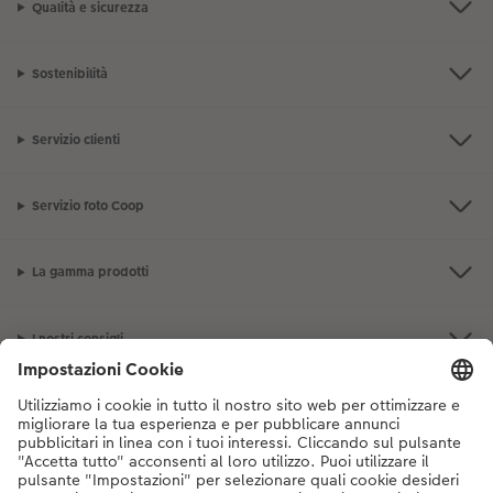
Qualità e sicurezza
Sostenibilità
Servizio clienti
Servizio foto Coop
La gamma prodotti
I nostri consigli
Se hai domande sui prodotti o sull'ordine, non esitare a contattarci dal
lunedì alla domenica dalle 9:00 alle 20:00 (esclusi i giorni festivi) al
numero di telefono
044 499 10 38
dal lunedì alla domenica, dalle 9:00 alle
20:00 (festività escluse)