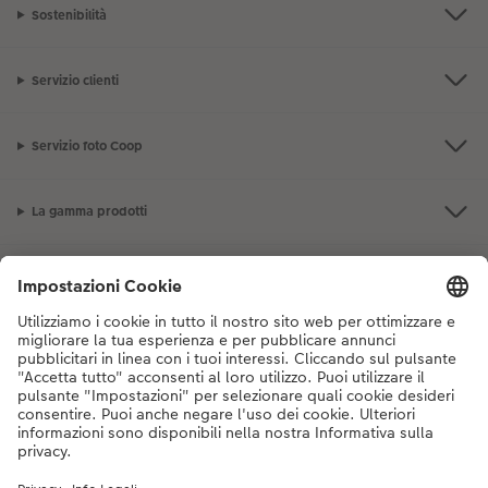
Sostenibilità
Servizio clienti
Servizio foto Coop
La gamma prodotti
I nostri consigli
Se hai domande sui prodotti o sull'ordine, non esitare a contattarci dal
lunedì alla domenica dalle 9:00 alle 20:00 (esclusi i giorni festivi) al
numero di telefono
044 499 10 38
dal lunedì alla domenica, dalle 9:00 alle
20:00 (festività escluse)
DE
|
FR
|
IT