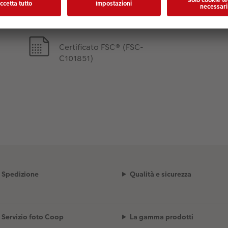
Certificato FSC® (FSC-
C101851)
Spedizione
Qualità e sicurezza
Servizio foto Coop
La gamma prodotti