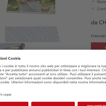
Mater
Conf
da C
Crea ed 
Dettagli del prodotto