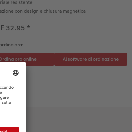
iale resistente
ezione con design e chiusura magnetica
HF 32.95
*
ordina ora: