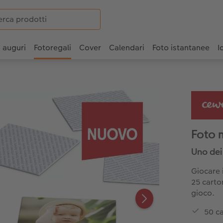
i auguri
Fotoregali
Cover
Calendari
Foto istantanee
I
Foto
Uno dei 
Giocare 
25 carton
gioco.
50 ca