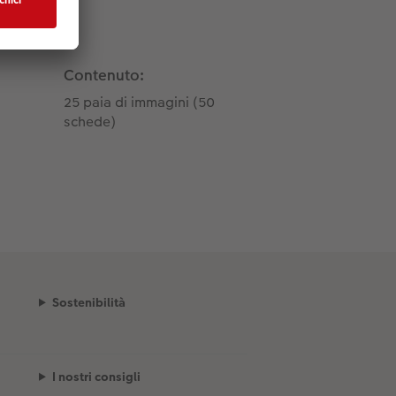
Contenuto:
25 paia di immagini (50
schede)
Sostenibilità
I nostri consigli