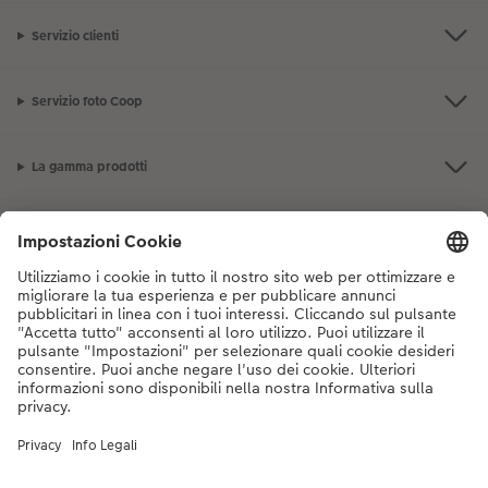
Servizio clienti
Servizio foto Coop
La gamma prodotti
I nostri consigli
Se hai domande sui prodotti o sull'ordine, non esitare a contattarci dal
lunedì alla domenica dalle 9:00 alle 20:00 (esclusi i giorni festivi) al
numero di telefono
044 499 10 38
dal lunedì alla domenica, dalle 9:00 alle
20:00 (festività escluse)
DE
|
FR
|
IT