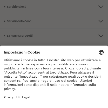
Servizio clienti
Servizio foto Coop
La gamma prodotti
I nostri consigli
Se hai domande sui prodotti o sull'ordine, non esitare a contattarci dal
lunedì alla domenica dalle 9:00 alle 20:00 (esclusi i giorni festivi) al
numero di telefono
044 499 10 38
dal lunedì alla domenica, dalle 9:00 alle
20:00 (festività escluse)
DE
|
FR
|
IT
* I prezzi si intendono IVA inclusa, escl. spese di spedizione come da
listino prezzi.
Il