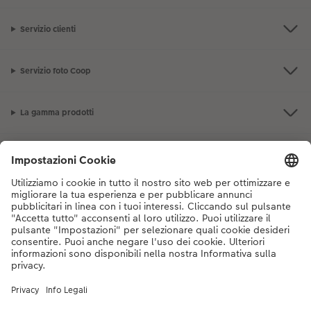
Servizio clienti
Servizio foto Coop
La gamma prodotti
I nostri consigli
Se hai domande sui prodotti o sull'ordine, non esitare a contattarci dal
lunedì alla domenica dalle 9:00 alle 20:00 (esclusi i giorni festivi) al
numero di telefono
044 499 10 38
dal lunedì alla domenica, dalle 9:00 alle
20:00 (festività escluse)
DE
|
FR
|
IT