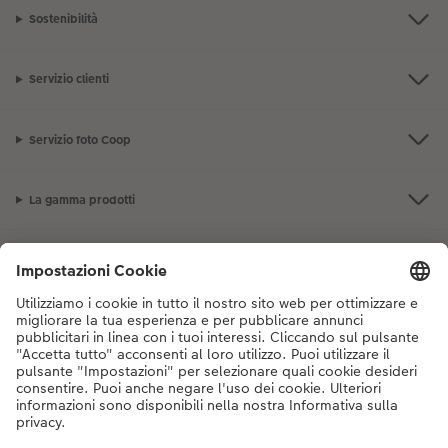
Sostenibilità
Servizio clienti
Servizio foto Coop
La gamma prodotti
I nostri consigli
Se hai domande sui prodotti o sull'ordine, non esitare a contattarci dal
lunedì alla domenica dalle 9:00 alle 20:00 (esclusi i giorni festivi) al
numero di telefono
044 499 10 38
dal lunedì alla domenica, dalle 9:00 alle
20:00 (festività escluse)
DE
|
FR
|
IT