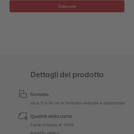
Coffeetable Book «Art Collection»
Mosaico
Barattolo per croccantini con foto
Accessori
Consigli decorazione murale
Novità
Accessori
Dettagli del prodotto
Formato
circa 11 x 16 cm in formato verticale e orizzontale
Qualità della carta
Carta riciclata al 100%
Aspetto opaco