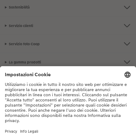
Sostenibilità
Servizio clienti
Servizio foto Coop
La gamma prodotti
I nostri consigli
Se hai domande sui prodotti o sull'ordine, non esitare a contattarci dal
lunedì alla domenica dalle 9:00 alle 20:00 (esclusi i giorni festivi) al
numero di telefono
044 499 10 38
dal lunedì alla domenica, dalle 9:00 alle
20:00 (festività escluse)
DE
|
FR
|
IT